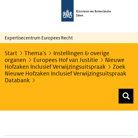
Ministerie van Buitenlandse
Zaken
Expertisecentrum Europees Recht
Start
Thema's
Instellingen & overige
organen
Europees Hof van Justitie
Nieuwe
Hofzaken Inclusief Verwijzingsuitspraak
Zoek
Nieuwe Hofzaken Inclusief Verwijzingsuitspraak
Databank
Z
Z
Top menu zoeken