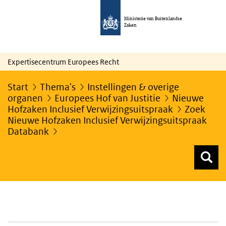
Ministerie van Buitenlandse
Zaken
Expertisecentrum Europees Recht
Start
Thema's
Instellingen & overige
organen
Europees Hof van Justitie
Nieuwe
Hofzaken Inclusief Verwijzingsuitspraak
Zoek
Nieuwe Hofzaken Inclusief Verwijzingsuitspraak
Databank
Z
Z
Top menu zoeken