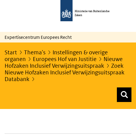
Ministerie van Buitenlandse
Zaken
Expertisecentrum Europees Recht
Start
Thema's
Instellingen & overige
organen
Europees Hof van Justitie
Nieuwe
Hofzaken Inclusief Verwijzingsuitspraak
Zoek
Nieuwe Hofzaken Inclusief Verwijzingsuitspraak
Databank
Z
Z
Top menu zoeken