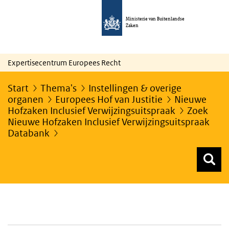
Ministerie van Buitenlandse
Zaken
Expertisecentrum Europees Recht
Start
Thema's
Instellingen & overige
organen
Europees Hof van Justitie
Nieuwe
Hofzaken Inclusief Verwijzingsuitspraak
Zoek
Nieuwe Hofzaken Inclusief Verwijzingsuitspraak
Databank
Z
Z
Top menu zoeken