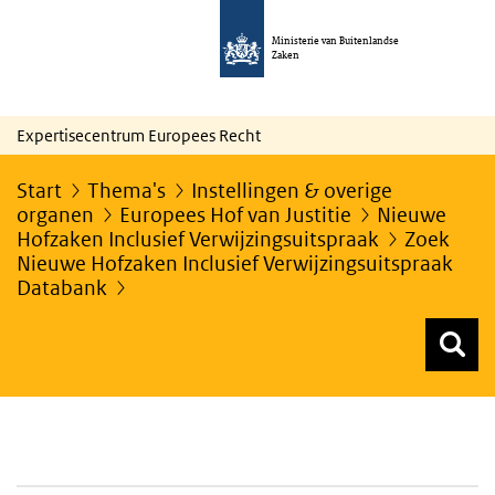
Ministerie van Buitenlandse
Zaken
Expertisecentrum Europees Recht
Start
Thema's
Instellingen & overige
organen
Europees Hof van Justitie
Nieuwe
Hofzaken Inclusief Verwijzingsuitspraak
Zoek
Nieuwe Hofzaken Inclusief Verwijzingsuitspraak
Databank
Z
Z
Top menu zoeken