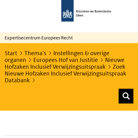
Ministerie van Buitenlandse
Zaken
Expertisecentrum Europees Recht
Start
Thema's
Instellingen & overige
organen
Europees Hof van Justitie
Nieuwe
Hofzaken Inclusief Verwijzingsuitspraak
Zoek
Nieuwe Hofzaken Inclusief Verwijzingsuitspraak
Databank
Z
Z
Top menu zoeken