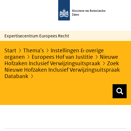
Ministerie van Buitenlandse
Zaken
Expertisecentrum Europees Recht
Start
Thema's
Instellingen & overige
organen
Europees Hof van Justitie
Nieuwe
Hofzaken Inclusief Verwijzingsuitspraak
Zoek
Nieuwe Hofzaken Inclusief Verwijzingsuitspraak
Databank
Z
Z
Top menu zoeken