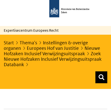
Ministerie van Buitenlandse
Zaken
Expertisecentrum Europees Recht
Start
Thema's
Instellingen & overige
organen
Europees Hof van Justitie
Nieuwe
Hofzaken Inclusief Verwijzingsuitspraak
Zoek
Nieuwe Hofzaken Inclusief Verwijzingsuitspraak
Databank
Z
Z
Top menu zoeken