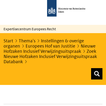
Ministerie van Buitenlandse
Zaken
Expertisecentrum Europees Recht
Start
Thema's
Instellingen & overige
organen
Europees Hof van Justitie
Nieuwe
Hofzaken Inclusief Verwijzingsuitspraak
Zoek
Nieuwe Hofzaken Inclusief Verwijzingsuitspraak
Databank
Z
Z
Top menu zoeken