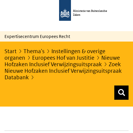
Ministerie van Buitenlandse
Zaken
Expertisecentrum Europees Recht
Start
Thema's
Instellingen & overige
organen
Europees Hof van Justitie
Nieuwe
Hofzaken Inclusief Verwijzingsuitspraak
Zoek
Nieuwe Hofzaken Inclusief Verwijzingsuitspraak
Databank
Z
Z
Top menu zoeken