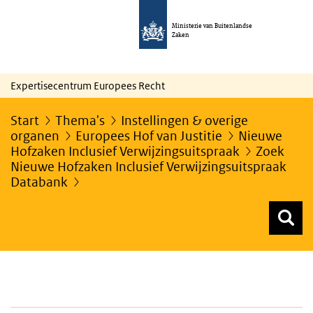
Ministerie van Buitenlandse
Zaken
Expertisecentrum Europees Recht
Start
Thema's
Instellingen & overige
organen
Europees Hof van Justitie
Nieuwe
Hofzaken Inclusief Verwijzingsuitspraak
Zoek
Nieuwe Hofzaken Inclusief Verwijzingsuitspraak
Databank
Z
Z
Top menu zoeken