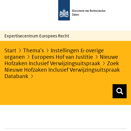
Ministerie van Buitenlandse
Zaken
Expertisecentrum Europees Recht
Start
Thema's
Instellingen & overige
organen
Europees Hof van Justitie
Nieuwe
Hofzaken Inclusief Verwijzingsuitspraak
Zoek
Nieuwe Hofzaken Inclusief Verwijzingsuitspraak
Databank
Z
Z
Top menu zoeken