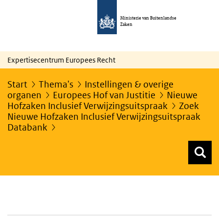
Ministerie van Buitenlandse
Zaken
Expertisecentrum Europees Recht
Start
Thema's
Instellingen & overige
organen
Europees Hof van Justitie
Nieuwe
Hofzaken Inclusief Verwijzingsuitspraak
Zoek
Nieuwe Hofzaken Inclusief Verwijzingsuitspraak
Databank
Z
Z
Top menu zoeken