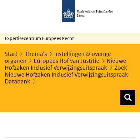
Ministerie van Buitenlandse
Zaken
Expertisecentrum Europees Recht
Start
Thema's
Instellingen & overige
organen
Europees Hof van Justitie
Nieuwe
Hofzaken Inclusief Verwijzingsuitspraak
Zoek
Nieuwe Hofzaken Inclusief Verwijzingsuitspraak
Databank
Z
Z
Top menu zoeken