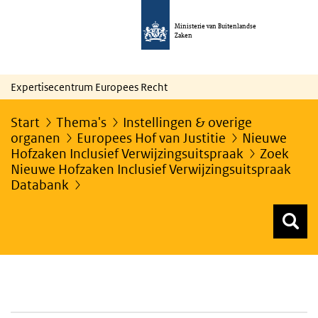
Ministerie van Buitenlandse
Zaken
Expertisecentrum Europees Recht
Start
Thema's
Instellingen & overige
organen
Europees Hof van Justitie
Nieuwe
Hofzaken Inclusief Verwijzingsuitspraak
Zoek
Nieuwe Hofzaken Inclusief Verwijzingsuitspraak
Databank
Z
Z
Top menu zoeken