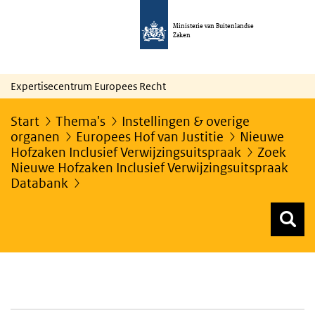
Ministerie van Buitenlandse
Zaken
Expertisecentrum Europees Recht
Start
Thema's
Instellingen & overige
organen
Europees Hof van Justitie
Nieuwe
Hofzaken Inclusief Verwijzingsuitspraak
Zoek
Nieuwe Hofzaken Inclusief Verwijzingsuitspraak
Databank
Z
Z
Top menu zoeken