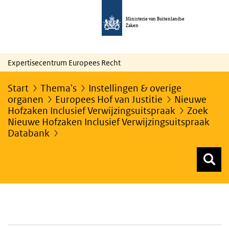
Ministerie van Buitenlandse
Zaken
Expertisecentrum Europees Recht
Start
Thema's
Instellingen & overige
organen
Europees Hof van Justitie
Nieuwe
Hofzaken Inclusief Verwijzingsuitspraak
Zoek
Nieuwe Hofzaken Inclusief Verwijzingsuitspraak
Databank
Z
Z
Top menu zoeken