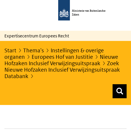
Ministerie van Buitenlandse
Zaken
Expertisecentrum Europees Recht
Start
Thema's
Instellingen & overige
organen
Europees Hof van Justitie
Nieuwe
Hofzaken Inclusief Verwijzingsuitspraak
Zoek
Nieuwe Hofzaken Inclusief Verwijzingsuitspraak
Databank
Z
Z
Top menu zoeken