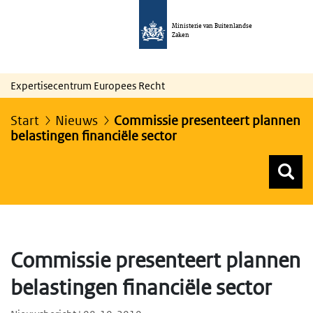
Ministerie van Buitenlandse
Zaken
Expertisecentrum Europees Recht
Start
Nieuws
Commissie presenteert plannen
belastingen financiële sector
Z
Z
Top menu zoeken
Commissie presenteert plannen
belastingen financiële sector