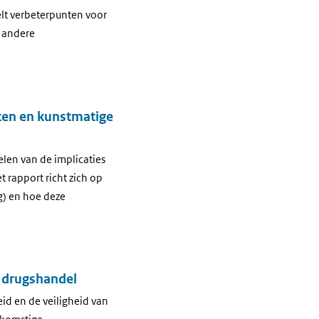
elt verbeterpunten voor
n andere
ten en kunstmatige
elen van de implicaties
t rapport richt zich op
g) en hoe deze
n drugshandel
id en de veiligheid van