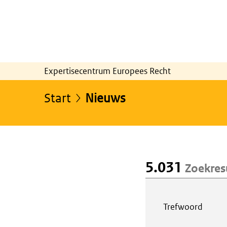
Expertisecentrum Europees Recht
Start
Nieuws
5.031
Zoekres
Webcontent z
Trefwoord