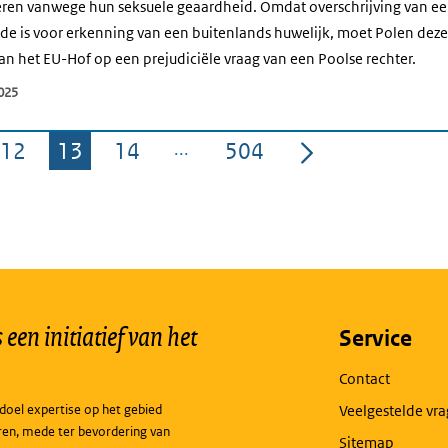
neren vanwege hun seksuele geaardheid. Omdat overschrijving van ee
de is voor erkenning van een buitenlands huwelijk, moet Polen de
an het EU-Hof op een prejudiciële vraag van een Poolse rechter.
025
12
13
14
504
Pagina
Pagina
Pagina
Pagina
een initiatief van het
Service
Contact
doel expertise op het gebied
Veelgestelde vr
ren, mede ter bevordering van
Sitemap