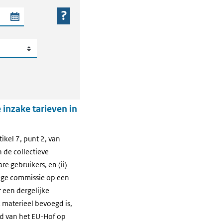
 periode
 inzake tarieven in
ikel 7, punt 2, van
n de collectieve
 gebruikers, en (ii)
ige commissie op een
 een dergelijke
k materieel bevoegd is,
rd van het EU-Hof op