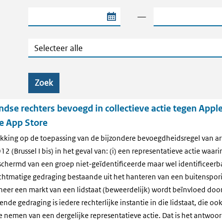
Begindatum van de periode
Einddatum van de
—
Categorie
Zoek
dse rechters bevoegd in collectieve actie tegen Apple
e App Store
kking op de toepassing van de bijzondere bevoegdheidsregel van art
 (Brussel I bis) in het geval van: (i) een representatieve actie waari
hermd van een groep niet-geïdentificeerde maar wel identificeerbare
htmatige gedraging bestaande uit het hanteren van een buitenspor
eer een markt van een lidstaat (beweerdelijk) wordt beïnvloed door
de gedraging is iedere rechterlijke instantie in die lidstaat, die oo
 nemen van een dergelijke representatieve actie. Dat is het antwoo