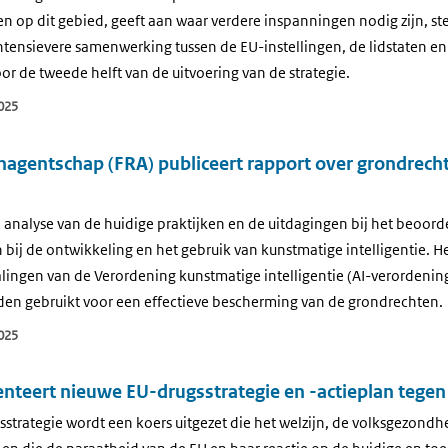
n op dit gebied, geeft aan waar verdere inspanningen nodig zijn, st
ntensievere samenwerking tussen de EU-instellingen, de lidstaten e
 de tweede helft van de uitvoering van de strategie.
025
agentschap (FRA) publiceert rapport over grondrech
 analyse van de huidige praktijken en de uitdagingen bij het beoord
bij de ontwikkeling en het gebruik van kunstmatige intelligentie. He
alingen van de Verordening kunstmatige intelligentie (AI-verordenin
en gebruikt voor een effectieve bescherming van de grondrechten.
025
nteert nieuwe EU-drugsstrategie en -actieplan tege
strategie wordt een koers uitgezet die het welzijn, de volksgezondhe