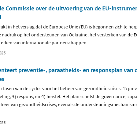
 de Commissie over de uitvoering van de EU-instrume
4
t in het verslag dat de Europese Unie (EU) is begonnen zich te her
 de nadruk op het ondersteunen van Oekraïne, het versterken van de 
sterken van internationale partnerschappen.
025
nteert preventie-, paraatheids- en responsplan van 
es
r fasen van de cyclus voor het beheer van gezondheidscrises: 1) prev
ing, 3) respons, en 4) herstel. Het plan schetst de governance, cap
eheer van gezondheidscrises, evenals de ondersteuningsmechanismen
025