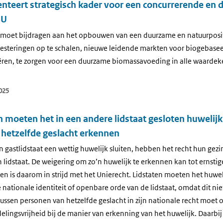
nteert strategisch kader voor een concurrerende en 
EU
r moet bijdragen aan het opbouwen van een duurzame en natuurpos
vesteringen op te schalen, nieuwe leidende markten voor biogebase
ëren, te zorgen voor een duurzame biomassavoeding in alle waardek
025
n moeten het in een andere lidstaat gesloten huwelij
 hetzelfde geslacht erkennen
n gastlidstaat een wettig huwelijk sluiten, hebben het recht hun gezi
n lidstaat. De weigering om zo’n huwelijk te erkennen kan tot erns
n is daarom in strijd met het Unierecht. Lidstaten moeten het huwe
de nationale identiteit of openbare orde van de lidstaat, omdat dit ni
 tussen personen van hetzelfde geslacht in zijn nationale recht moet
lingsvrijheid bij de manier van erkenning van het huwelijk. Daarbij