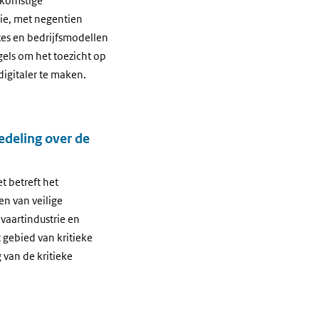
ekomstige
gie, met negentien
utes en bedrijfsmodellen
els om het toezicht op
digitaler te maken.
deling over de
t betreft het
n van veilige
vaartindustrie en
t gebied van kritieke
van de kritieke