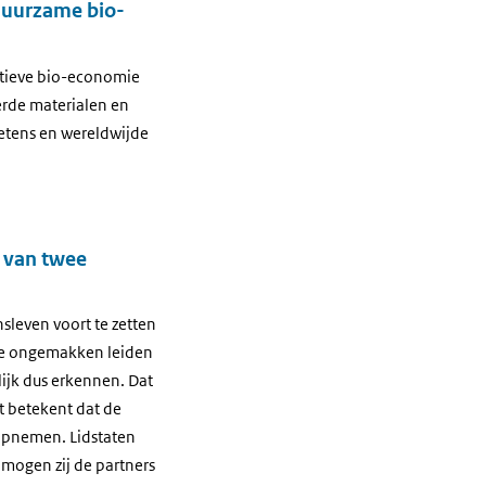
duurzame bio-
itieve bio-economie
erde materialen en
etens en wereldwijde
k van twee
nsleven voort te zetten
tige ongemakken leiden
lijk dus erkennen. Dat
et betekent dat de
 opnemen. Lidstaten
 mogen zij de partners