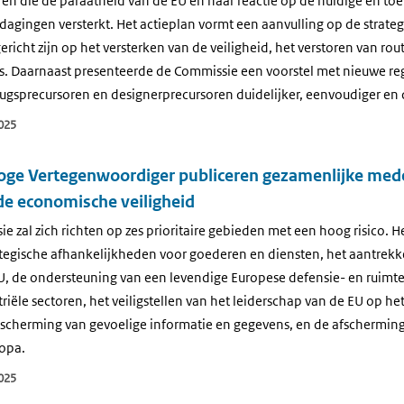
 en die de paraatheid van de EU en haar reactie op de huidige en to
dagingen versterkt. Het actieplan vormt een aanvulling op de strate
 gericht zijn op het versterken van de veiligheid, het verstoren van ro
. Daarnaast presenteerde de Commissie een voorstel met nieuwe reg
ugsprecursoren en designerprecursoren duidelijker, eenvoudiger en 
025
ge Vertegenwoordiger publiceren gezamenlijke mede
de economische veiligheid
 zal zich richten op zes prioritaire gebieden met een hoog risico. He
tegische afhankelijkheden voor goederen en diensten, het aantrekke
EU, de ondersteuning van een levendige Europese defensie- en ruimte
triële sectoren, het veiligstellen van het leiderschap van de EU op he
scherming van gevoelige informatie en gegevens, en de afscherming 
ropa.
025