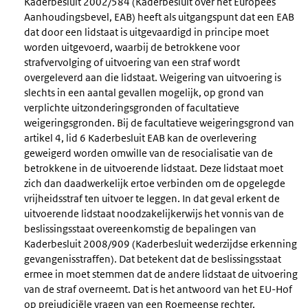
Kaderbesluit 2002/584 (Kaderbesluit over het Europees
Aanhoudingsbevel, EAB) heeft als uitgangspunt dat een EAB
dat door een lidstaat is uitgevaardigd in principe moet
worden uitgevoerd, waarbij de betrokkene voor
strafvervolging of uitvoering van een straf wordt
overgeleverd aan die lidstaat. Weigering van uitvoering is
slechts in een aantal gevallen mogelijk, op grond van
verplichte uitzonderingsgronden of facultatieve
weigeringsgronden. Bij de facultatieve weigeringsgrond van
artikel 4, lid 6 Kaderbesluit EAB kan de overlevering
geweigerd worden omwille van de resocialisatie van de
betrokkene in de uitvoerende lidstaat. Deze lidstaat moet
zich dan daadwerkelijk ertoe verbinden om de opgelegde
vrijheidsstraf ten uitvoer te leggen. In dat geval erkent de
uitvoerende lidstaat noodzakelijkerwijs het vonnis van de
beslissingsstaat overeenkomstig de bepalingen van
Kaderbesluit 2008/909 (Kaderbesluit wederzijdse erkenning
gevangenisstraffen). Dat betekent dat de beslissingsstaat
ermee in moet stemmen dat de andere lidstaat de uitvoering
van de straf overneemt. Dat is het antwoord van het EU-Hof
op prejudiciële vragen van een Roemeense rechter.