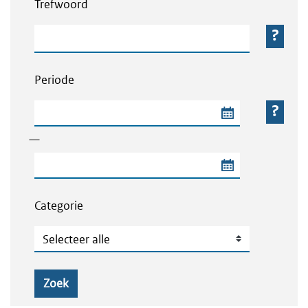
Trefwoord
Trefwoord
Periode
Begindatum van de periode
—
Einddatum van de periode
Categorie
Categorie
Zoek