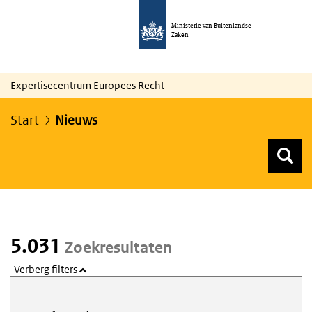
Ministerie van Buitenlandse
Zaken
Expertisecentrum Europees Recht
Start
Nieuws
Z
Z
Top menu zoeken
5.031
Zoekresultaten
Verberg filters
Webcontent zoeken