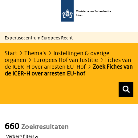
Ministerie van Buitenlandse
Zaken
Expertisecentrum Europees Recht
Start
Thema's
Instellingen & overige
organen
Europees Hof van Justitie
Fiches van
de ICER-H over arresten EU-Hof
Zoek Fiches van
de ICER-H over arresten EU-hof
Z
Z
Top menu zoeken
660
Zoekresultaten
Verberg filters