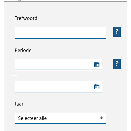
Webcontent zoeken
Trefwoord
Trefwoord
Periode
Begindatum van de periode
—
Einddatum van de periode
Jaar
Jaar