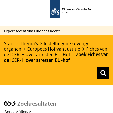
Ministerie van Buitenlandse
Zaken
Expertisecentrum Europees Recht
Start
Thema's
Instellingen & overige
organen
Europees Hof van Justitie
Fiches van
de ICER-H over arresten EU-Hof
Zoek Fiches van
de ICER-H over arresten EU-hof
Z
Z
Top menu zoeken
653
Zoekresultaten
Verberg filters