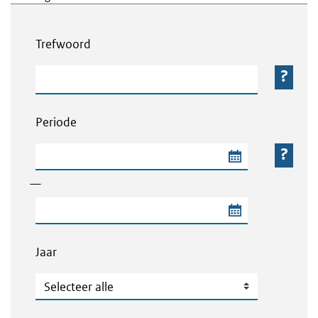
Webcontent zoeken
Trefwoord
Trefwoord
Periode
Begindatum van de periode
—
Einddatum van de periode
Jaar
Jaar