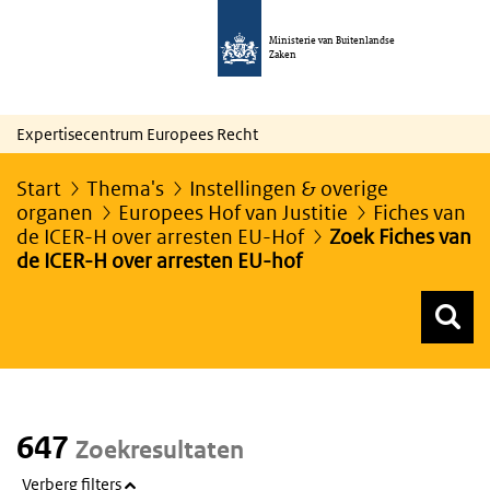
Ministerie van Buitenlandse
Zaken
Expertisecentrum Europees Recht
Start
Thema's
Instellingen & overige
organen
Europees Hof van Justitie
Fiches van
de ICER-H over arresten EU-Hof
Zoek Fiches van
de ICER-H over arresten EU-hof
Z
Z
Top menu zoeken
647
Zoekresultaten
Verberg filters