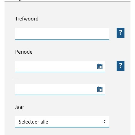
Webcontent zoeken
Trefwoord
Trefwoord
Periode
Begindatum van de periode
—
Einddatum van de periode
Jaar
Jaar