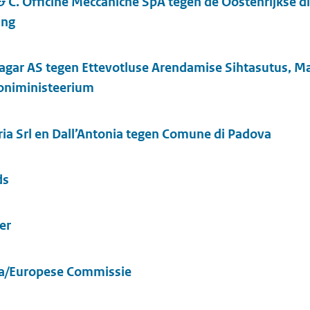
& C. Officine Meccaniche SpA tegen de Oostenrijkse d
ing
agar AS tegen Ettevotluse Arendamise Sihtasutus, M
niministeerium
a Srl en Dall’Antonia tegen Comune di Padova
ds
er
ra/Europese Commissie