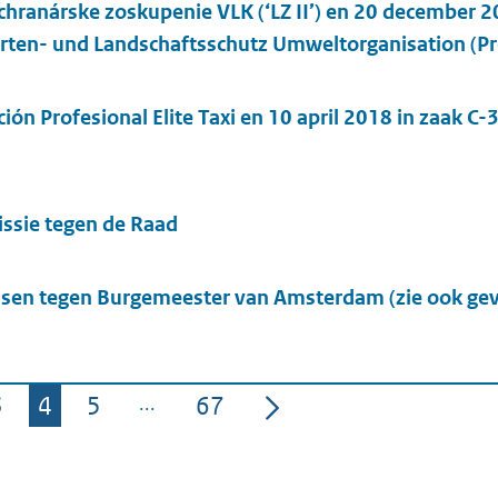
hranárske zoskupenie VLK (‘LZ II’) en 20 december 2
Arten- und Landschaftsschutz Umweltorganisation (Pr
ión Profesional Elite Taxi en 10 april 2018 in zaak C
ssie tegen de Raad
sen tegen Burgemeester van Amsterdam (zie ook gev
3
4
5
67
na
Pagina
Pagina
Pagina
Pagina