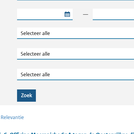
Begindatum van de periode
Einddatum van de
—
Jaar
Ministeries
Zaaknummers
Zoek
/
Relevantie