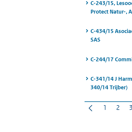
C-243/15, Lesooc
Protect Natur-, 
C-434/15 Asociac
SAS
C-244/17 Commi
C-341/14 J Harm
340/14 Trijber)
1
2
Pagina
Pagi