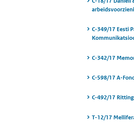
C-18/17 Danieli 
arbeidsvoorzien
C-349/17 Eesti P
Kommunikatsioo
C-342/17 Memori
C-598/17 A-Fon
C-492/17 Ritting
T-12/17 Mellife