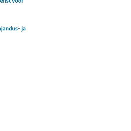
ienst voor
ajandus- ja