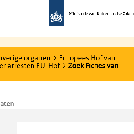
Ministerie van Buitenlandse Zake
 overige organen
Europees Hof van
er arresten EU-Hof
Zoek Fiches van
taten
oeken
Trefwoord