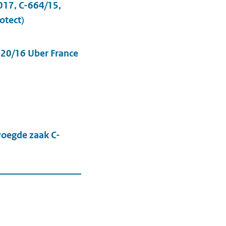
017, C-664/15,
otect)
-320/16 Uber France
oegde zaak C-