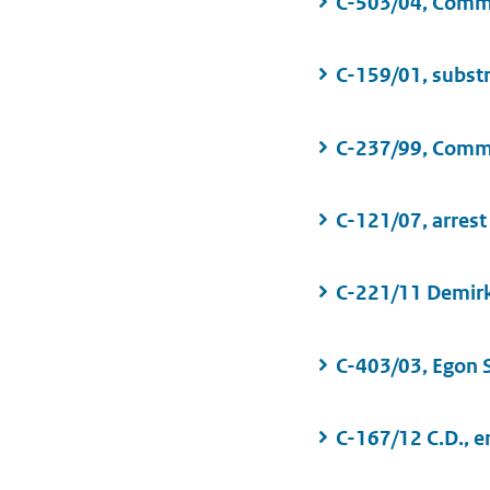
C-503/04, Commis
C-159/01, substr
C-237/99, Commis
C-121/07, arrest
C-221/11 Demirk
C-403/03, Egon 
C-167/12 C.D., e