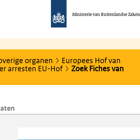
Ministerie van Buitenlandse Zake
 overige organen
Europees Hof van
er arresten EU-Hof
Zoek Fiches van
taten
oeken
Trefwoord