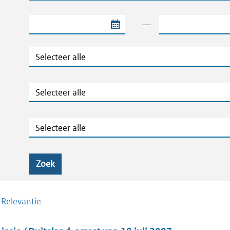
Begindatum van de periode
Einddatum van de
—
Jaar
Ministeries
Zaaknummers
Zoek
/
Relevantie