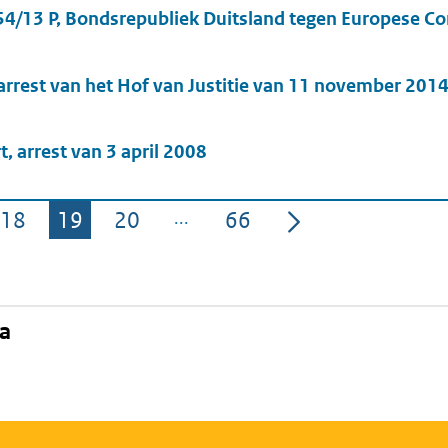
 54/13 P, Bondsrepubliek Duitsland tegen Europese C
rrest van het Hof van Justitie van 11 november 201
, arrest van 3 april 2008
18
19
20
66
Pagina
Pagina
Pagina
Pagina
na