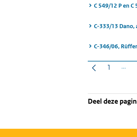
C 549/12 P en C
C-333/13 Dano, a
C-346/06, Rüffert
1
Pagina
Deel deze pagi