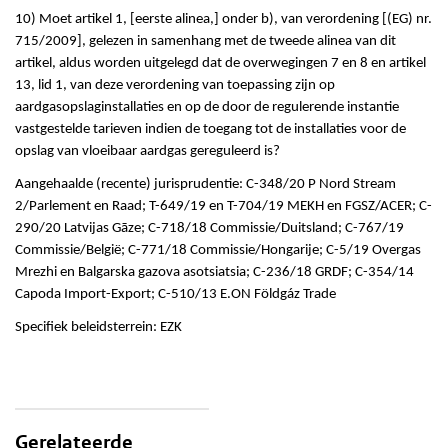
10) Moet artikel 1, [eerste alinea,] onder b), van verordening [(EG) nr.
715/2009], gelezen in samenhang met de tweede alinea van dit
artikel, aldus worden uitgelegd dat de overwegingen 7 en 8 en artikel
13, lid 1, van deze verordening van toepassing zijn op
aardgasopslaginstallaties en op de door de regulerende instantie
vastgestelde tarieven indien de toegang tot de installaties voor de
opslag van vloeibaar aardgas gereguleerd is?
Aangehaalde (recente) jurisprudentie: C-348/20 P Nord Stream
2/Parlement en Raad; T-649/19 en T-704/19 MEKH en FGSZ/ACER; C-
290/20 Latvijas Gāze; C-718/18 Commissie/Duitsland; C-767/19
Commissie/België; C-771/18 Commissie/Hongarije; C-5/19 Оvergas
Mrezhi en Balgarska gazova asotsiatsia; C-236/18 GRDF; C-354/14
Capoda Import-Export; C-510/13 E.ON Földgáz Trade
Specifiek beleidsterrein: EZK
Gerelateerde