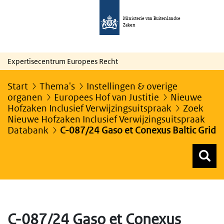
Ministerie van Buitenlandse
Zaken
Expertisecentrum Europees Recht
Start
Thema's
Instellingen & overige
organen
Europees Hof van Justitie
Nieuwe
Hofzaken Inclusief Verwijzingsuitspraak
Zoek
Nieuwe Hofzaken Inclusief Verwijzingsuitspraak
Databank
C-087/24 Gaso et Conexus Baltic Grid
Z
Z
Top menu zoeken
C-087/24 Gaso et Conexus