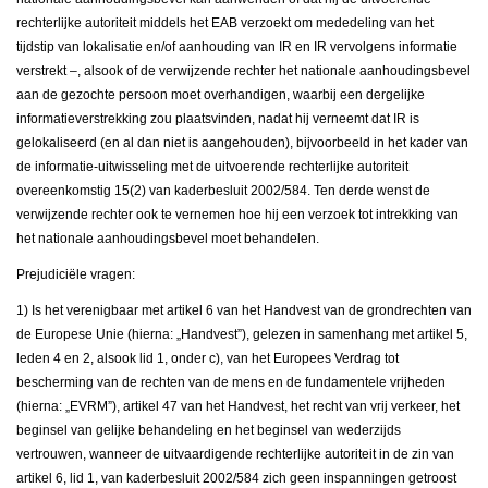
rechterlijke autoriteit middels het EAB verzoekt om mededeling van het
tijdstip van lokalisatie en/of aanhouding van IR en IR vervolgens informatie
verstrekt –, alsook of de verwijzende rechter het nationale aanhoudingsbevel
aan de gezochte persoon moet overhandigen, waarbij een dergelijke
informatieverstrekking zou plaatsvinden, nadat hij verneemt dat IR is
gelokaliseerd (en al dan niet is aangehouden), bijvoorbeeld in het kader van
de informatie-uitwisseling met de uitvoerende rechterlijke autoriteit
overeenkomstig 15(2) van kaderbesluit 2002/584. Ten derde wenst de
verwijzende rechter ook te vernemen hoe hij een verzoek tot intrekking van
het nationale aanhoudingsbevel moet behandelen.
Prejudiciële vragen:
1) Is het verenigbaar met artikel 6 van het Handvest van de grondrechten van
de Europese Unie (hierna: „Handvest”), gelezen in samenhang met artikel 5,
leden 4 en 2, alsook lid 1, onder c), van het Europees Verdrag tot
bescherming van de rechten van de mens en de fundamentele vrijheden
(hierna: „EVRM”), artikel 47 van het Handvest, het recht van vrij verkeer, het
beginsel van gelijke behandeling en het beginsel van wederzijds
vertrouwen, wanneer de uitvaardigende rechterlijke autoriteit in de zin van
artikel 6, lid 1, van kaderbesluit 2002/584 zich geen inspanningen getroost