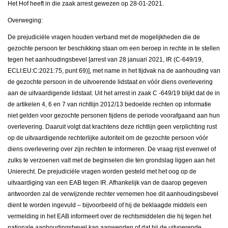
Het Hof heeft in die zaak arrest gewezen op 28-01-2021.
Overweging:
De prejudiciële vragen houden verband met de mogelijkheden die de
gezochte persoon ter beschikking staan om een beroep in rechte in te stellen
tegen het aanhoudingsbevel [arrest van 28 januari 2021, IR (C-649/19,
ECLI:EU:C:2021:75, punt 69)], met name in het tijdvak na de aanhouding van
de gezochte persoon in de uitvoerende lidstaat en vóór diens overlevering
aan de uitvaardigende lidstaat. Uit het arrest in zaak
С
-649/19 blijkt dat de in
de artikelen 4, 6 en 7 van richtlijn 2012/13 bedoelde rechten op informatie
niet gelden voor gezochte personen tijdens de periode voorafgaand aan hun
overlevering. Daaruit volgt dat krachtens deze richtlijn geen verplichting rust
op de uitvaardigende rechterlijke autoriteit om de gezochte persoon vóór
diens overlevering over zijn rechten te informeren. De vraag rijst evenwel of
zulks te verzoenen valt met de beginselen die ten grondslag liggen aan het
Unierecht. De prejudiciële vragen worden gesteld met het oog op de
uitvaardiging van een EAB tegen IR. Afhankelijk van de daarop gegeven
antwoorden zal de verwijzende rechter vernemen hoe dit aanhoudingsbevel
dient te worden ingevuld – bijvoorbeeld of hij de beklaagde middels een
vermelding in het EAB informeert over de rechtsmiddelen die hij tegen het
nationale aanhoudingsbevel kan aanwenden of dat hij de uitvoerende