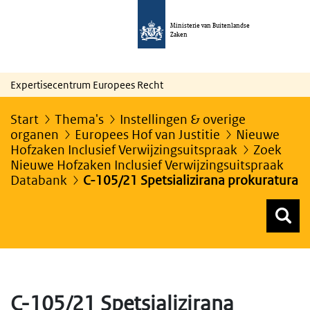
Ministerie van Buitenlandse
Zaken
Expertisecentrum Europees Recht
Start
Thema's
Instellingen & overige
organen
Europees Hof van Justitie
Nieuwe
Hofzaken Inclusief Verwijzingsuitspraak
Zoek
Nieuwe Hofzaken Inclusief Verwijzingsuitspraak
Databank
C-105/21 Spetsializirana prokuratura
Z
Z
Top menu zoeken
C-105/21 Spetsializirana