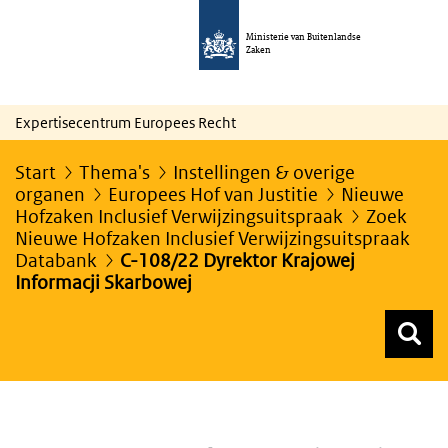
Ministerie van Buitenlandse
Zaken
Expertisecentrum Europees Recht
Start
Thema's
Instellingen & overige
organen
Europees Hof van Justitie
Nieuwe
Hofzaken Inclusief Verwijzingsuitspraak
Zoek
Nieuwe Hofzaken Inclusief Verwijzingsuitspraak
Databank
C-108/22 Dyrektor Krajowej
Informacji Skarbowej
Z
Z
Top menu zoeken