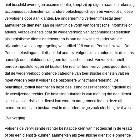
niet beschikt over eigen accommodatie, koopt zij op eigen naam en rekening
accommodatiediensten van andere belastingplichtigen en verkoopt zij deze
vervolgens door aan klanten. De onderneming verleent meestal geen
aanvullende diensten aan de klant in de vorm van toeristische informatie of
advies. Verzoekster stelt dat de wederverkoop van accommodatiediensten,
als toeristische dienst onderworpen is aan de btw in het kader van de
bijzondere winstmargeregeling van artikel 119 van de Poolse btw-wet. De
Poolse belastingautoriteit ziet dat anders. Volgens deze autoriteit is de dienst
namelijk een hoteldienst en geen toeristische dienst. Verzoekster heeft
beroep ingesteld tegen dit besluit. De rechter heeft vervolgens geoordeeld
dat de wederverkoop onder de categorie van toeristische diensten valt en
moet worden belast volgens de bijzondere winstmargeregeling. De
belastingautoriteit heeft tegen deze beslissing cassatieberoep ingesteld bij
de verwijzende rechter. De belastingautoriteit is van mening dat een dienst
slechts als toeristische dienst kan worden aangemerkt indien deze uit
meerdere diensten bestaat, wat in de onderhavige zaak niet het geval was.
Overweging:
Volgens de verwijzende rechter bestaat de kern van het geschil in de vraag
of om een dienst te kunnen aanmerken als toeristische dienst die onder de