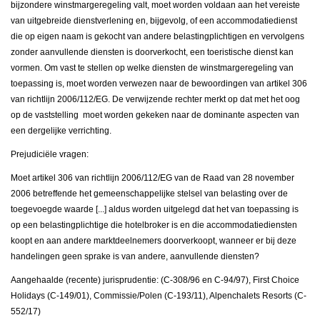
bijzondere winstmargeregeling valt, moet worden voldaan aan het vereiste
van uitgebreide dienstverlening en, bijgevolg, of een accommodatiedienst
die op eigen naam is gekocht van andere belastingplichtigen en vervolgens
zonder aanvullende diensten is doorverkocht, een toeristische dienst kan
vormen. Om vast te stellen op welke diensten de winstmargeregeling van
toepassing is, moet worden verwezen naar de bewoordingen van artikel 306
van richtlijn 2006/112/EG. De verwijzende rechter merkt op dat met het oog
op de vaststelling moet worden gekeken naar de dominante aspecten van
een dergelijke verrichting.
Prejudiciële vragen:
Moet artikel 306 van richtlijn 2006/112/EG van de Raad van 28 november
2006 betreffende het gemeenschappelijke stelsel van belasting over de
toegevoegde waarde [...] aldus worden uitgelegd dat het van toepassing is
op een belastingplichtige die hotelbroker is en die accommodatiediensten
koopt en aan andere marktdeelnemers doorverkoopt, wanneer er bij deze
handelingen geen sprake is van andere, aanvullende diensten?
Aangehaalde (recente) jurisprudentie: (C-308/96 en C-94/97), First Choice
Holidays (C-149/01), Commissie/Polen (C-193/11), Alpenchalets Resorts (C-
552/17)