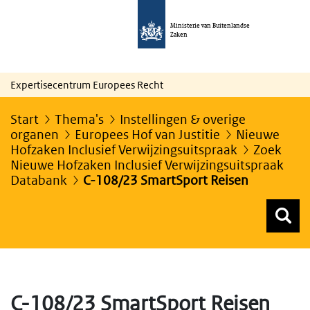
Ministerie van Buitenlandse
Zaken
Expertisecentrum Europees Recht
Start
Thema's
Instellingen & overige
organen
Europees Hof van Justitie
Nieuwe
Hofzaken Inclusief Verwijzingsuitspraak
Zoek
Nieuwe Hofzaken Inclusief Verwijzingsuitspraak
Databank
C-108/23 SmartSport Reisen
Z
Z
Top menu zoeken
C-108/23 SmartSport Reisen