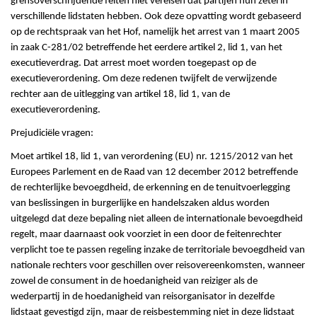
grensoverschrijdende feiten niet vereisen dat partijen hun zetel in
verschillende lidstaten hebben. Ook deze opvatting wordt gebaseerd
op de rechtspraak van het Hof, namelijk het arrest van 1 maart 2005
in zaak C-281/02 betreffende het eerdere artikel 2, lid 1, van het
executieverdrag. Dat arrest moet worden toegepast op de
executieverordening. Om deze redenen twijfelt de verwijzende
rechter aan de uitlegging van artikel 18, lid 1, van de
executieverordening.
Prejudiciële vragen:
Moet artikel 18, lid 1, van verordening (EU) nr. 1215/2012 van het
Europees Parlement en de Raad van 12 december 2012 betreffende
de rechterlijke bevoegdheid, de erkenning en de tenuitvoerlegging
van beslissingen in burgerlijke en handelszaken aldus worden
uitgelegd dat deze bepaling niet alleen de internationale bevoegdheid
regelt, maar daarnaast ook voorziet in een door de feitenrechter
verplicht toe te passen regeling inzake de territoriale bevoegdheid van
nationale rechters voor geschillen over reisovereenkomsten, wanneer
zowel de consument in de hoedanigheid van reiziger als de
wederpartij in de hoedanigheid van reisorganisator in dezelfde
lidstaat gevestigd zijn, maar de reisbestemming niet in deze lidstaat