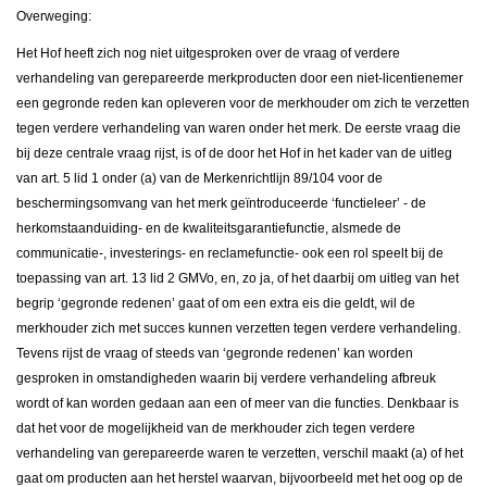
Overweging:
Het Hof heeft zich nog niet uitgesproken over de vraag of verdere
verhandeling van gerepareerde merkproducten door een niet-licentienemer
een gegronde reden kan opleveren voor de merkhouder om zich te verzetten
tegen verdere verhandeling van waren onder het merk. De eerste vraag die
bij deze centrale vraag rijst, is of de door het Hof in het kader van de uitleg
van art. 5 lid 1 onder (a) van de Merkenrichtlijn 89/104 voor de
beschermingsomvang van het merk geïntroduceerde ‘functieleer’ - de
herkomstaanduiding- en de kwaliteitsgarantiefunctie, alsmede de
communicatie-, investerings- en reclamefunctie- ook een rol speelt bij de
toepassing van art. 13 lid 2 GMVo, en, zo ja, of het daarbij om uitleg van het
begrip ‘gegronde redenen’ gaat of om een extra eis die geldt, wil de
merkhouder zich met succes kunnen verzetten tegen verdere verhandeling.
Tevens rijst de vraag of steeds van ‘gegronde redenen’ kan worden
gesproken in omstandigheden waarin bij verdere verhandeling afbreuk
wordt of kan worden gedaan aan een of meer van die functies. Denkbaar is
dat het voor de mogelijkheid van de merkhouder zich tegen verdere
verhandeling van gerepareerde waren te verzetten, verschil maakt (a) of het
gaat om producten aan het herstel waarvan, bijvoorbeeld met het oog op de