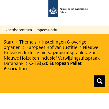
Ministerie van Buitenlandse
Zaken
Expertisecentrum Europees Recht
Start
Thema's
Instellingen & overige
organen
Europees Hof van Justitie
Nieuwe
Hofzaken Inclusief Verwijzingsuitspraak
Zoek
Nieuwe Hofzaken Inclusief Verwijzingsuitspraak
Databank
C-133/20 European Pallet
Association
Z
Z
Top menu zoeken