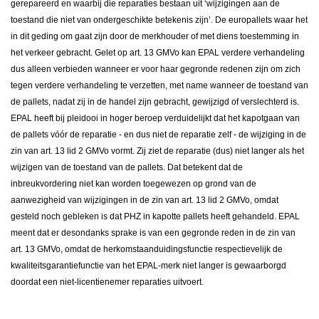
gerepareerd en waarbij die reparaties bestaan uit ‘wijzigingen aan de
toestand die niet van ondergeschikte betekenis zijn’. De europallets waar het
in dit geding om gaat zijn door de merkhouder of met diens toestemming in
het verkeer gebracht. Gelet op art. 13 GMVo kan EPAL verdere verhandeling
dus alleen verbieden wanneer er voor haar gegronde redenen zijn om zich
tegen verdere verhandeling te verzetten, met name wanneer de toestand van
de pallets, nadat zij in de handel zijn gebracht, gewijzigd of verslechterd is.
EPAL heeft bij pleidooi in hoger beroep verduidelijkt dat het kapotgaan van
de pallets vóór de reparatie - en dus niet de reparatie zelf - de wijziging in de
zin van art. 13 lid 2 GMVo vormt. Zij ziet de reparatie (dus) niet langer als het
wijzigen van de toestand van de pallets. Dat betekent dat de
inbreukvordering niet kan worden toegewezen op grond van de
aanwezigheid van wijzigingen in de zin van art. 13 lid 2 GMVo, omdat
gesteld noch gebleken is dat PHZ in kapotte pallets heeft gehandeld. EPAL
meent dat er desondanks sprake is van een gegronde reden in de zin van
art. 13 GMVo, omdat de herkomstaanduidingsfunctie respectievelijk de
kwaliteitsgarantiefunctie van het EPAL-merk niet langer is gewaarborgd
doordat een niet-licentienemer reparaties uitvoert.