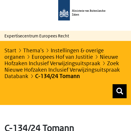
Ministerie van Buitenlandse
Zaken
Expertisecentrum Europees Recht
Start
Thema's
Instellingen & overige
organen
Europees Hof van Justitie
Nieuwe
Hofzaken Inclusief Verwijzingsuitspraak
Zoek
Nieuwe Hofzaken Inclusief Verwijzingsuitspraak
Databank
C-134/24 Tomann
Z
Z
Top menu zoeken
C-134/24 Tomann