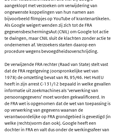
aangeklopt met verzoeken om verwijdering van
ongewenste koppelingen van hun namen aan
bijvoorbeeld filmpjes op YouTube of krantenartikelen.
Als Google weigert wenden zij zich tot de FRA
gegevensbeschermingsAut (CNIL) om Google tot actie
te dwingen, maar CNIL sluit de klachten zonder actie te
ondernemen af. Verzoekers starten daarop een
procedure wegens bevoegdheidsoverschrijding.
De verwijzende FRA rechter (Raad van State) stelt vast
dat de FRA regelgeving (oorspronkelijke wet van
1978) de omzetting bevat van RL 95/46. Het HvJEU
heeft in zijn arrest C-131/12 bepaald in welke gevallen
informatie uit zoekmachines als ‘verwerking van
persoonsgegevens’ moet worden gekwalificeerd. In
de FRA wet is opgenomen dat de wet van toepassing is
op verwerking van gegevens waarvan de
verantwoordelijke op FRA grondgebied is gevestigd [in
welke (rechts)vorm dan ook]. Google heeft een
dochter in FRA en valt dus onder de werkingssfeer van