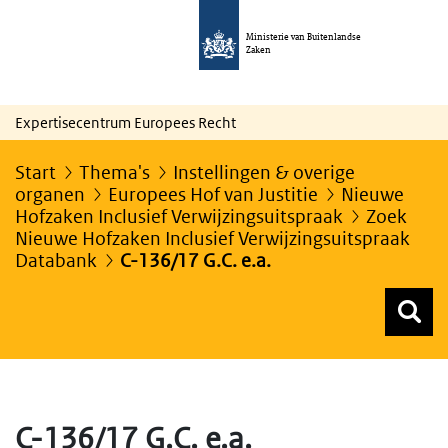
Ministerie van Buitenlandse
Zaken
Expertisecentrum Europees Recht
Start
Thema's
Instellingen & overige
organen
Europees Hof van Justitie
Nieuwe
Hofzaken Inclusief Verwijzingsuitspraak
Zoek
Nieuwe Hofzaken Inclusief Verwijzingsuitspraak
Databank
C-136/17 G.C. e.a.
Z
Z
Top menu zoeken
C-136/17 G.C. e.a.