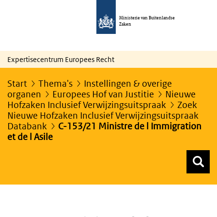
Ministerie van Buitenlandse
Zaken
Expertisecentrum Europees Recht
Start
Thema's
Instellingen & overige
organen
Europees Hof van Justitie
Nieuwe
Hofzaken Inclusief Verwijzingsuitspraak
Zoek
Nieuwe Hofzaken Inclusief Verwijzingsuitspraak
Databank
C-153/21 Ministre de l Immigration
et de l Asile
Z
Z
Top menu zoeken