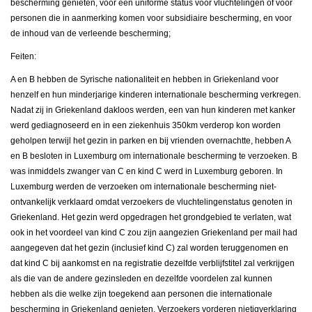
bescherming genieten, voor een uniforme status voor vluchtelingen of voor
personen die in aanmerking komen voor subsidiaire bescherming, en voor
de inhoud van de verleende bescherming;
Feiten:
A en B hebben de Syrische nationaliteit en hebben in Griekenland voor
henzelf en hun minderjarige kinderen internationale bescherming verkregen.
Nadat zij in Griekenland dakloos werden, een van hun kinderen met kanker
werd gediagnoseerd en in een ziekenhuis 350km verderop kon worden
geholpen terwijl het gezin in parken en bij vrienden overnachtte, hebben A
en B besloten in Luxemburg om internationale bescherming te verzoeken. B
was inmiddels zwanger van C en kind C werd in Luxemburg geboren. In
Luxemburg werden de verzoeken om internationale bescherming niet-
ontvankelijk verklaard omdat verzoekers de vluchtelingenstatus genoten in
Griekenland. Het gezin werd opgedragen het grondgebied te verlaten, wat
ook in het voordeel van kind C zou zijn aangezien Griekenland per mail had
aangegeven dat het gezin (inclusief kind C) zal worden teruggenomen en
dat kind C bij aankomst en na registratie dezelfde verblijfstitel zal verkrijgen
als die van de andere gezinsleden en dezelfde voordelen zal kunnen
hebben als die welke zijn toegekend aan personen die internationale
bescherming in Griekenland genieten. Verzoekers vorderen nietigverklaring