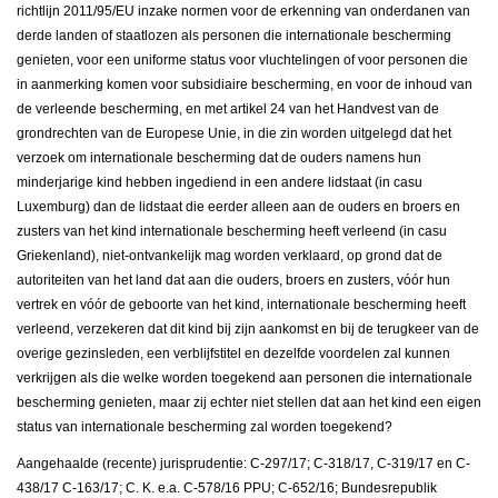
richtlijn 2011/95/EU inzake normen voor de erkenning van onderdanen van
derde landen of staatlozen als personen die internationale bescherming
genieten, voor een uniforme status voor vluchtelingen of voor personen die
in aanmerking komen voor subsidiaire bescherming, en voor de inhoud van
de verleende bescherming, en met artikel 24 van het Handvest van de
grondrechten van de Europese Unie, in die zin worden uitgelegd dat het
verzoek om internationale bescherming dat de ouders namens hun
minderjarige kind hebben ingediend in een andere lidstaat (in casu
Luxemburg) dan de lidstaat die eerder alleen aan de ouders en broers en
zusters van het kind internationale bescherming heeft verleend (in casu
Griekenland), niet-ontvankelijk mag worden verklaard, op grond dat de
autoriteiten van het land dat aan die ouders, broers en zusters, vóór hun
vertrek en vóór de geboorte van het kind, internationale bescherming heeft
verleend, verzekeren dat dit kind bij zijn aankomst en bij de terugkeer van de
overige gezinsleden, een verblijfstitel en dezelfde voordelen zal kunnen
verkrijgen als die welke worden toegekend aan personen die internationale
bescherming genieten, maar zij echter niet stellen dat aan het kind een eigen
status van internationale bescherming zal worden toegekend?
Aangehaalde (recente) jurisprudentie: C-297/17; C-318/17, C-319/17 en C-
438/17 C-163/17; C. K. e.a. C-578/16 PPU; C-652/16; Bundesrepublik