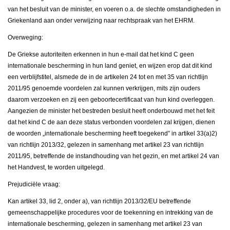
van het besluit van de minister, en voeren o.a. de slechte omstandigheden in
Griekenland aan onder verwijzing naar rechtspraak van het EHRM.
Overweging:
De Griekse autoriteiten erkennen in hun e-mail dat het kind C geen
internationale bescherming in hun land geniet, en wijzen erop dat dit kind
een verblijfstitel, alsmede de in de artikelen 24 tot en met 35 van richtlijn
2011/95 genoemde voordelen zal kunnen verkrijgen, mits zijn ouders
daarom verzoeken en zij een geboortecertificaat van hun kind overleggen.
Aangezien de minister het bestreden besluit heeft onderbouwd met het feit
dat het kind C de aan deze status verbonden voordelen zal krijgen, dienen
de woorden „internationale bescherming heeft toegekend” in artikel 33(a)2)
van richtlijn 2013/32, gelezen in samenhang met artikel 23 van richtlijn
2011/95, betreffende de instandhouding van het gezin, en met artikel 24 van
het Handvest, te worden uitgelegd.
Prejudiciële vraag:
Kan artikel 33, lid 2, onder a), van richtlijn 2013/32/EU betreffende
gemeenschappelijke procedures voor de toekenning en intrekking van de
internationale bescherming, gelezen in samenhang met artikel 23 van