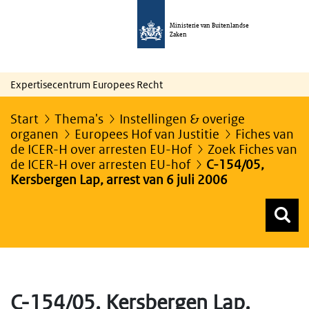
Ministerie van Buitenlandse
Zaken
Expertisecentrum Europees Recht
Start
Thema's
Instellingen & overige
organen
Europees Hof van Justitie
Fiches van
de ICER-H over arresten EU-Hof
Zoek Fiches van
de ICER-H over arresten EU-hof
C-154/05,
Kersbergen Lap, arrest van 6 juli 2006
Z
Z
Top menu zoeken
C-154/05, Kersbergen Lap,