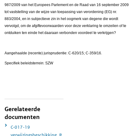
987/2009 van het Europees Parlement en de Raad van 16 september 2009
tot vaststelling van de wijze van toepassing van verordening (EG) nr.
883/2004, en in subjectieve zin in het oogmerk van degene die wordt
vervolgd, om de afgiftevoorwaarden voor deze verklaring te omzeilen of te
ontduiken ten einde het daaraan verbonden voordeel te verkrijgen?
Aangehaalde (recente) jurisprudentie: C-620/15; C-359/16.
Specifiek beleidsterrein: SZW
Gerelateerde
documenten
C-017-19
verwijzingsbeschikking_R