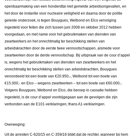
openbaarmaking van een honderdtal niet gemelde arbeidsongevallen, en
het door de instantie voor nucleaire veiligheid en daarna door de politie
geleide onderzoek, is tegen Bouygues, Welbond en Elco vervolging
ingesteld voor feiten die zich tussen juni 2008 en oktober 2012 hebben
voorgedaan, en met name voor het gebruikmaken van diensten van
zwartwerkers en het onrechtmatig ter beschikking stellen van
arbeidskrachten door de eerste twee vennootschappen, alsmede voor
zwartwerken door de derde vennootschap. Bij uitspraak van de cour d’appel
is, wegens het gebruikmaken van diensten van zwartwerkers en het
onrechtmatig ter beschikking stellen van arbeidskrachten, Bouygues
veroordeeld tot een boete van €20.950,-, Welbond tot een boete van
€15.000,- en Elco – wegens zwartwerken – tot een boete van €60.000,-.
Volgens Bouygues, Welbond en Elco, die beroep in cassatie hebben
ingesteld, is de cour d’appel voorbijgegaan aan de gevolgen die zijn
verbonden aan de E101-verklaringen, thans A1-verklaringen.
Overweging:
Uit de arresten C-620/15 en C-359/16 blijkt dat de rechter, wanneer bij hem