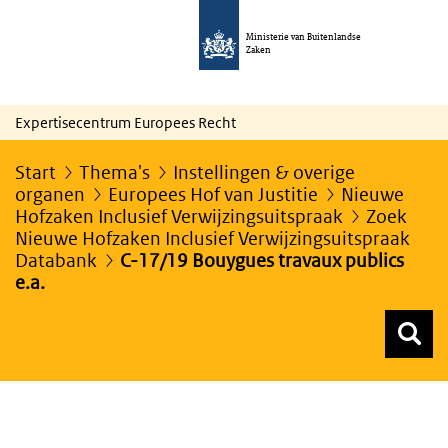
Ministerie van Buitenlandse
Zaken
Expertisecentrum Europees Recht
Start
Thema's
Instellingen & overige
organen
Europees Hof van Justitie
Nieuwe
Hofzaken Inclusief Verwijzingsuitspraak
Zoek
Nieuwe Hofzaken Inclusief Verwijzingsuitspraak
Databank
C-17/19 Bouygues travaux publics
e.a.
Z
Z
Top menu zoeken