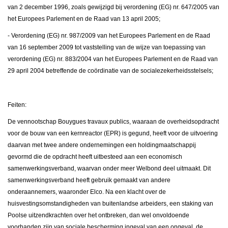
van 2 december 1996, zoals gewijzigd bij verordening (EG) nr. 647/2005 van
het Europees Parlement en de Raad van 13 april 2005;
- Verordening (EG) nr. 987/2009 van het Europees Parlement en de Raad
van 16 september 2009 tot vaststelling van de wijze van toepassing van
verordening (EG) nr. 883/2004 van het Europees Parlement en de Raad van
29 april 2004 betreffende de coördinatie van de socialezekerheidsstelsels;
Feiten:
De vennootschap Bouygues travaux publics, waaraan de overheidsopdracht
voor de bouw van een kernreactor (EPR) is gegund, heeft voor de uitvoering
daarvan met twee andere ondernemingen een holdingmaatschappij
gevormd die de opdracht heeft uitbesteed aan een economisch
samenwerkingsverband, waarvan onder meer Welbond deel uitmaakt. Dit
samenwerkingsverband heeft gebruik gemaakt van andere
onderaannemers, waaronder Elco. Na een klacht over de
huisvestingsomstandigheden van buitenlandse arbeiders, een staking van
Poolse uitzendkrachten over het ontbreken, dan wel onvoldoende
voorhanden zijn van sociale bescherming ingeval van een ongeval, de