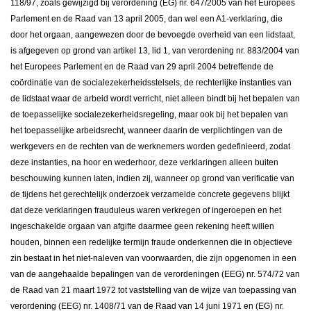
118/97, zoals gewijzigd bij verordening (EG) nr. 647/2005 van het Europees
Parlement en de Raad van 13 april 2005, dan wel een A1-verklaring, die
door het orgaan, aangewezen door de bevoegde overheid van een lidstaat,
is afgegeven op grond van artikel 13, lid 1, van verordening nr. 883/2004 van
het Europees Parlement en de Raad van 29 april 2004 betreffende de
coördinatie van de socialezekerheidsstelsels, de rechterlijke instanties van
de lidstaat waar de arbeid wordt verricht, niet alleen bindt bij het bepalen van
de toepasselijke socialezekerheidsregeling, maar ook bij het bepalen van
het toepasselijke arbeidsrecht, wanneer daarin de verplichtingen van de
werkgevers en de rechten van de werknemers worden gedefinieerd, zodat
deze instanties, na hoor en wederhoor, deze verklaringen alleen buiten
beschouwing kunnen laten, indien zij, wanneer op grond van verificatie van
de tijdens het gerechtelijk onderzoek verzamelde concrete gegevens blijkt
dat deze verklaringen frauduleus waren verkregen of ingeroepen en het
ingeschakelde orgaan van afgifte daarmee geen rekening heeft willen
houden, binnen een redelijke termijn fraude onderkennen die in objectieve
zin bestaat in het niet-naleven van voorwaarden, die zijn opgenomen in een
van de aangehaalde bepalingen van de verordeningen (EEG) nr. 574/72 van
de Raad van 21 maart 1972 tot vaststelling van de wijze van toepassing van
verordening (EEG) nr. 1408/71 van de Raad van 14 juni 1971 en (EG) nr.