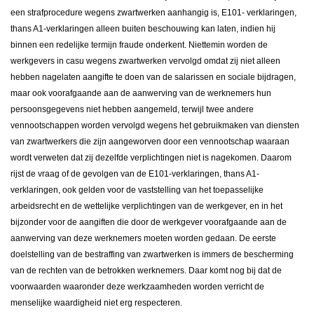
een strafprocedure wegens zwartwerken aanhangig is, E101- verklaringen,
thans A1-verklaringen alleen buiten beschouwing kan laten, indien hij
binnen een redelijke termijn fraude onderkent. Niettemin worden de
werkgevers in casu wegens zwartwerken vervolgd omdat zij niet alleen
hebben nagelaten aangifte te doen van de salarissen en sociale bijdragen,
maar ook voorafgaande aan de aanwerving van de werknemers hun
persoonsgegevens niet hebben aangemeld, terwijl twee andere
vennootschappen worden vervolgd wegens het gebruikmaken van diensten
van zwartwerkers die zijn aangeworven door een vennootschap waaraan
wordt verweten dat zij dezelfde verplichtingen niet is nagekomen. Daarom
rijst de vraag of de gevolgen van de E101-verklaringen, thans A1-
verklaringen, ook gelden voor de vaststelling van het toepasselijke
arbeidsrecht en de wettelijke verplichtingen van de werkgever, en in het
bijzonder voor de aangiften die door de werkgever voorafgaande aan de
aanwerving van deze werknemers moeten worden gedaan. De eerste
doelstelling van de bestraffing van zwartwerken is immers de bescherming
van de rechten van de betrokken werknemers. Daar komt nog bij dat de
voorwaarden waaronder deze werkzaamheden worden verricht de
menselijke waardigheid niet erg respecteren.