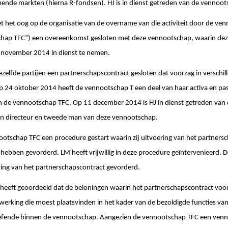
ende markten (hierna R-fondsen). HJ is in dienst getreden van de vennoot
t het oog op de organisatie van de overname van die activiteit door de ve
schap TFCˮ) een overeenkomst gesloten met deze vennootschap, waarin deze 
1 november 2014 in dienst te nemen.
elfde partijen een partnerschapscontract gesloten dat voorzag in verschil
p 24 oktober 2014 heeft de vennootschap T een deel van haar activa en pa
 de vennootschap TFC. Op 11 december 2014 is HJ in dienst getreden van
meen directeur en tweede man van deze vennootschap.
nootschap TFC een procedure gestart waarin zij uitvoering van het partners
hebben gevorderd. LM heeft vrijwillig in deze procedure geïntervenieerd. 
aring van het partnerschapscontract gevorderd.
g heeft geoordeeld dat de beloningen waarin het partnerschapscontract voo
rking die moest plaatsvinden in het kader van de bezoldigde functies van
toefende binnen de vennootschap. Aangezien de vennootschap TFC een ven