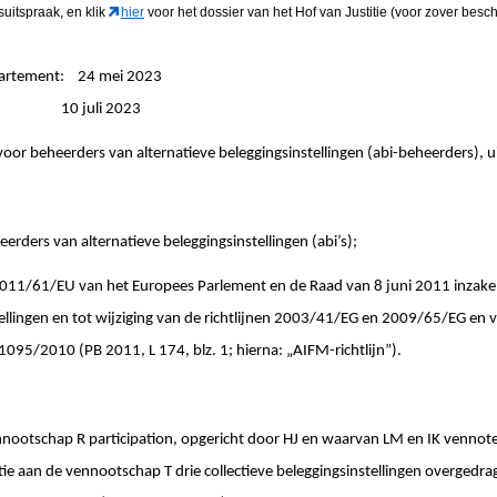
gsuitspraak
, en klik
hier
voor het dossier van het Hof van Justitie (voor zover besch
partement: 24 mei 2023
ngen: 10 juli 2023
voor beheerders van alternatieve beleggingsinstellingen (abi-beheerders), ui
rs van alternatieve beleggingsinstellingen (abi’s);
011/61/EU van het Europees Parlement en de Raad van 8 juni 2011 inzake
tellingen en tot wijziging van de richtlijnen 2003/41/EG en 2009/65/EG en
1095/2010 (PB 2011, L 174, blz. 1; hierna: „AIFM-richtlijnˮ).
nootschap R participation, opgericht door HJ en waarvan LM en IK vennote
tie aan de vennootschap T drie collectieve beleggingsinstellingen overgedr