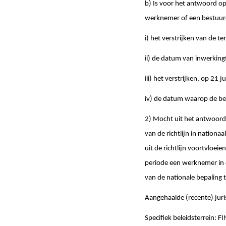
b) Is voor het antwoord op
werknemer of een bestuurd
i) het verstrijken van de te
ii) de datum van inwerking
iii) het verstrijken, op 21 j
iv) de datum waarop de beh
2) Mocht uit het antwoord 
van de richtlijn in nationa
uit de richtlijn voortvloe
periode een werknemer in 
van de nationale bepaling t
Aangehaalde (recente) juri
Specifiek beleidsterrein: FI