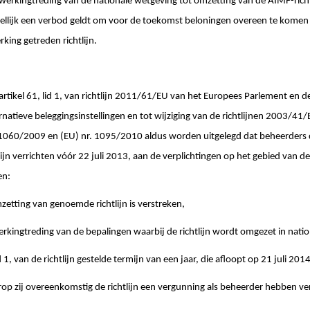
nwerkingtreding van de nationale wetgeving tot omzetting van de AIMF-richtl
lijk een verbod geldt om voor de toekomst beloningen overeen te komen di
rking getreden richtlijn.
 artikel 61, lid 1, van richtlijn 2011/61/EU van het Europees Parlement en 
rnatieve beleggingsinstellingen en tot wijziging van de richtlijnen 2003/4
 1060/2009 en (EU) nr. 1095/2010 aldus worden uitgelegd dat beheerders di
ijn verrichten vóór 22 juli 2013, aan de verplichtingen op het gebied van de
en:
zetting van genoemde richtlijn is verstreken,
erkingtreding van de bepalingen waarbij de richtlijn wordt omgezet in natio
lid 1, van de richtlijn gestelde termijn van een jaar, die afloopt op 21 juli 2014
op zij overeenkomstig de richtlijn een vergunning als beheerder hebben v