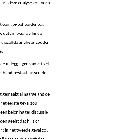
. Bij deze analyse zou noch
at een abi-beheerder pas
de datum waarop hij de
s diezelfde analyses zouden
g.
de uitleggingen van artikel
 verband bestaat tussen de
dt gemaakt al naargelang de
het eerste geval zou
een beloning ter discussie
en geëist dat hij zich
n; in het tweede geval zou