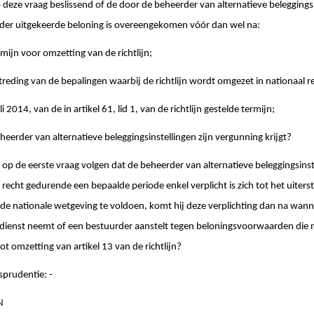
 deze vraag beslissend of de door de beheerder van alternatieve beleggings
er uitgekeerde beloning is overeengekomen vóór dan wel na:
rmijn voor omzetting van de richtlijn;
treding van de bepalingen waarbij de richtlijn wordt omgezet in nationaal r
uli 2014, van de in artikel 61, lid 1, van de richtlijn gestelde termijn;
eerder van alternatieve beleggingsinstellingen zijn vergunning krijgt?
op de eerste vraag volgen dat de beheerder van alternatieve beleggingsins
al recht gedurende een bepaalde periode enkel verplicht is zich tot het uiter
iende nationale wetgeving te voldoen, komt hij deze verplichting dan na wan
dienst neemt of een bestuurder aanstelt tegen beloningsvoorwaarden die n
ot omzetting van artikel 13 van de richtlijn?
sprudentie: -
N