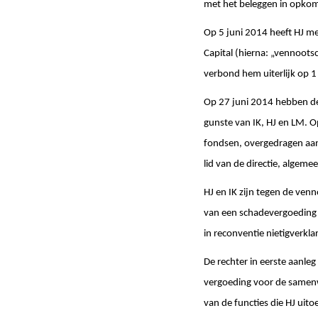
met het beleggen in opkom
Op 5 juni 2014 heeft HJ me
Capital (hierna: „vennoot
verbond hem uiterlijk op 
Op 27 juni 2014 hebben dez
gunste van IK, HJ en LM. O
fondsen, overgedragen aan
lid van de directie, alge
HJ en IK zijn tegen de ven
van een schadevergoeding 
in reconventie nietigverkl
De rechter in eerste aanle
vergoeding voor de samenwe
van de functies die HJ ui