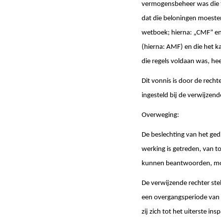
vermogensbeheer was die te
dat die beloningen moesten 
wetboek; hierna: „CMF” en 
(hierna: AMF) en die het k
die regels voldaan was, he
Dit vonnis is door de rech
ingesteld bij de verwijzend
Overweging:
De beslechting van het ged
werking is getreden, van 
kunnen beantwoorden, moet
De verwijzende rechter ste
een overgangsperiode van e
zij zich tot het uiterste i