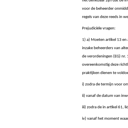
het denkbaar zijn dat de i
voor de beheerder onmiddel
regels van deze reeds in we
Prejudiciële vragen:
1) a) Moeten artikel 13 en
inzake beheerders van alte
de verordeningen (EG) nr.
overeenkomstig deze richtl
praktijken dienen te voldo
i) zodra de termijn voor om
ii) vanaf de datum van inw
iii) zodra de in artikel 61, 
iv) vanaf het moment waar