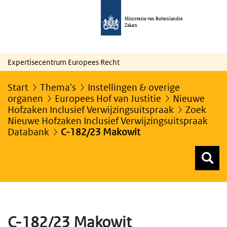
Ministerie van Buitenlandse
Zaken
Expertisecentrum Europees Recht
Start
Thema's
Instellingen & overige
organen
Europees Hof van Justitie
Nieuwe
Hofzaken Inclusief Verwijzingsuitspraak
Zoek
Nieuwe Hofzaken Inclusief Verwijzingsuitspraak
Databank
C-182/23 Makowit
Z
Z
Top menu zoeken
C-182/23 Makowit