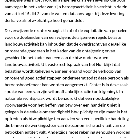
openbare weg moet worden aangemerkt als een levering die door
aanvrager in het kader van zijn beroepsactiviteit is verricht in de zin
van artikel 15, lid 2, van de wet en dat aanvrager bij deze levering
derhalve als btw-plichtige heeft gehandeld.
De verwijzende rechter vraagt zich af of de exploitatie van percelen
voor de doeleinden van een volgens de algemene regels belaste
landbouwactiviteit kan inhouden dat de overdracht van dergelijke
onroerende goederen in het kader van de onteigening ervan
geschiedt in het kader van een aan de btw onderworpen
landbouwactiviteit. Uit vaste rechtspraak van het Hof blijkt dat
belasting wordt geheven wanneer iemand voor de verkoop van
onroerend goed actief stappen onderneemt zodat deze persoon als
beroepsbeoefenaar kan worden aangemerkt. Echter is in deze zaak
sprake van een van zijn wil onafhankelijke actie (onteigening). In
nationale rechtspraak wordt benadrukt dat een noodzakelijke
voorwaarde voor het heffen van btw over een handeling niet is
gelegen in de enkele omstandigheid btw-plichtig te zijn maar in het
optreden als btw-plichtige ten aanzien van een specifieke handeling
die binnen de werkingssfeer van de economische activiteit van de
betrokken entiteit valt. Anderzijds moet rekening gehouden worden