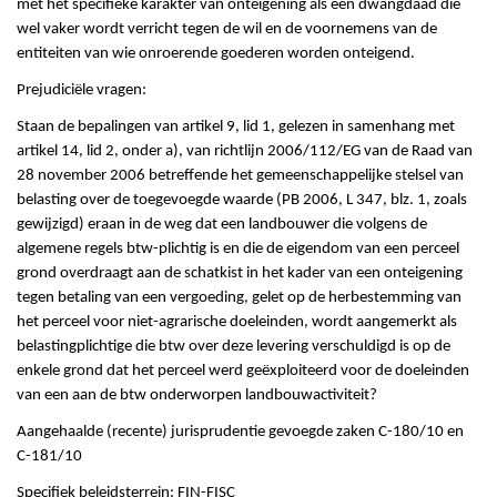
met het specifieke karakter van onteigening als een dwangdaad die
wel vaker wordt verricht tegen de wil en de voornemens van de
entiteiten van wie onroerende goederen worden onteigend.
Prejudiciële vragen:
Staan de bepalingen van artikel 9, lid 1, gelezen in samenhang met
artikel 14, lid 2, onder a), van richtlijn 2006/112/EG van de Raad van
28 november 2006 betreffende het gemeenschappelijke stelsel van
belasting over de toegevoegde waarde (PB 2006, L 347, blz. 1, zoals
gewijzigd) eraan in de weg dat een landbouwer die volgens de
algemene regels btw-plichtig is en die de eigendom van een perceel
grond overdraagt aan de schatkist in het kader van een onteigening
tegen betaling van een vergoeding, gelet op de herbestemming van
het perceel voor niet-agrarische doeleinden, wordt aangemerkt als
belastingplichtige die btw over deze levering verschuldigd is op de
enkele grond dat het perceel werd geëxploiteerd voor de doeleinden
van een aan de btw onderworpen landbouwactiviteit?
Aangehaalde (recente) jurisprudentie gevoegde zaken C-180/10 en
C-181/10
Specifiek beleidsterrein: FIN-FISC