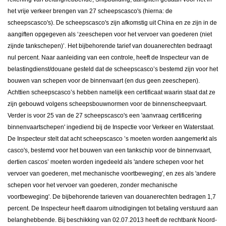
het vrije verkeer brengen van 27 scheepscasco's (hierna: de
scheepscasco's). De scheepscasco's zijn afkomstig uit China en ze zijn in de
aangiften opgegeven als ‘zeeschepen voor het vervoer van goederen (niet
zijnde tankschepen)’. Het bijbehorende tarief van douanerechten bedraagt
nul percent. Naar aanleiding van een controle, heeft de Inspecteur van de
belastingdienst/douane gesteld dat de scheepscasco’s bestemd zijn voor het
bouwen van schepen voor de binnenvaart (en dus geen zeeschepen).
Achttien scheepscasco’s hebben namelijk een certificaat waarin staat dat ze
zijn gebouwd volgens scheepsbouwnormen voor de binnenscheepvaart.
Verder is voor 25 van de 27 scheepscasco's een 'aanvraag certificering
binnenvaartschepen' ingediend bij de Inspectie voor Verkeer en Waterstaat.
De Inspecteur stelt dat acht scheepscasco ’s moeten worden aangemerkt als
casco's, bestemd voor het bouwen van een tankschip voor de binnenvaart,
dertien cascos’ moeten worden ingedeeld als 'andere schepen voor het
vervoer van goederen, met mechanische voortbeweging', en zes als 'andere
schepen voor het vervoer van goederen, zonder mechanische
voortbeweging'. De bijbehorende tarieven van douanerechten bedragen 1,7
percent. De Inspecteur heeft daarom uitnodigingen tot betaling verstuurd aan
belanghebbende. Bij beschikking van 02.07.2013 heeft de rechtbank Noord-