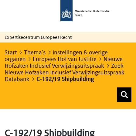
Ministerie van Buitenlandse
Zaken
Expertisecentrum Europees Recht
Start
Thema's
Instellingen & overige
organen
Europees Hof van Justitie
Nieuwe
Hofzaken Inclusief Verwijzingsuitspraak
Zoek
Nieuwe Hofzaken Inclusief Verwijzingsuitspraak
Databank
C-192/19 Shipbuilding
Z
Z
Top menu zoeken
C-192/19 Shipbuilding