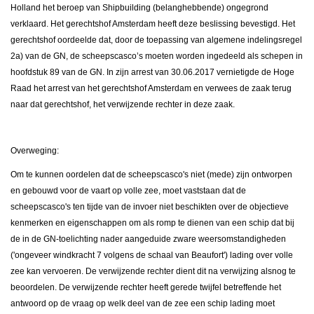
Holland het beroep van Shipbuilding (belanghebbende) ongegrond
verklaard. Het gerechtshof Amsterdam heeft deze beslissing bevestigd. Het
gerechtshof oordeelde dat, door de toepassing van algemene indelingsregel
2a) van de GN, de scheepscasco’s moeten worden ingedeeld als schepen in
hoofdstuk 89 van de GN. In zijn arrest van 30.06.2017 vernietigde de Hoge
Raad het arrest van het gerechtshof Amsterdam en verwees de zaak terug
naar dat gerechtshof, het verwijzende rechter in deze zaak.
Overweging:
Om te kunnen oordelen dat de scheepscasco's niet (mede) zijn ontworpen
en gebouwd voor de vaart op volle zee, moet vaststaan dat de
scheepscasco's ten tijde van de invoer niet beschikten over de objectieve
kenmerken en eigenschappen om als romp te dienen van een schip dat bij
de in de GN-toelichting nader aangeduide zware weersomstandigheden
('ongeveer windkracht 7 volgens de schaal van Beaufort') lading over volle
zee kan vervoeren. De verwijzende rechter dient dit na verwijzing alsnog te
beoordelen. De verwijzende rechter heeft gerede twijfel betreffende het
antwoord op de vraag op welk deel van de zee een schip lading moet