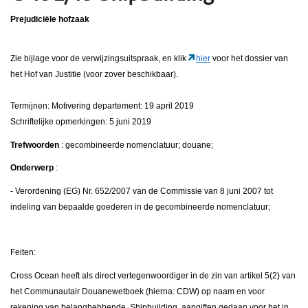
Prejudiciële hofzaak
Zie bijlage voor de verwijzingsuitspraak, en klik
hier
voor het dossier van
het Hof van Justitie (voor zover beschikbaar).
Termijnen: Motivering departement: 19 april 2019
Schriftelijke opmerkingen: 5 juni 2019
Trefwoorden
: gecombineerde nomenclatuur; douane;
Onderwerp
:
- Verordening (EG) Nr. 652/2007 van de Commissie van 8 juni 2007 tot
indeling van bepaalde goederen in de gecombineerde nomenclatuur;
Feiten:
Cross Ocean heeft als direct vertegenwoordiger in de zin van artikel 5(2) van
het Communautair Douanewetboek (hierna: CDW) op naam en voor
rekening van belanghebbende, Shipbuilding, aangiften gedaan voor het in