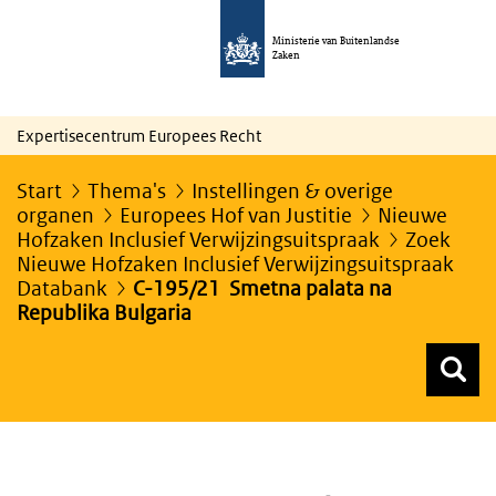
Ministerie van Buitenlandse
Zaken
Expertisecentrum Europees Recht
Start
Thema's
Instellingen & overige
organen
Europees Hof van Justitie
Nieuwe
Hofzaken Inclusief Verwijzingsuitspraak
Zoek
Nieuwe Hofzaken Inclusief Verwijzingsuitspraak
Databank
C-195/21 Smetna palata na
Republika Bulgaria
Z
Z
Top menu zoeken