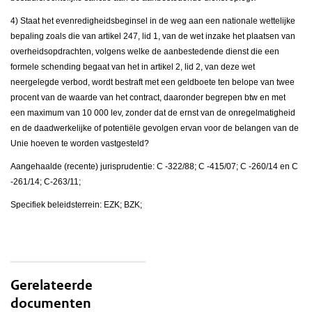
4) Staat het evenredigheidsbeginsel in de weg aan een nationale wettelijke
bepaling zoals die van artikel 247, lid 1, van de wet inzake het plaatsen van
overheidsopdrachten, volgens welke de aanbestedende dienst die een
formele schending begaat van het in artikel 2, lid 2, van deze wet
neergelegde verbod, wordt bestraft met een geldboete ten belope van twee
procent van de waarde van het contract, daaronder begrepen btw en met
een maximum van 10 000 lev, zonder dat de ernst van de onregelmatigheid
en de daadwerkelijke of potentiële gevolgen ervan voor de belangen van de
Unie hoeven te worden vastgesteld?
Aangehaalde (recente) jurisprudentie:
С
-322/88;
С
-415/07;
С
-260/14 en
С
-261/14; C-263/11;
Specifiek beleidsterrein: EZK; BZK;
Gerelateerde
documenten