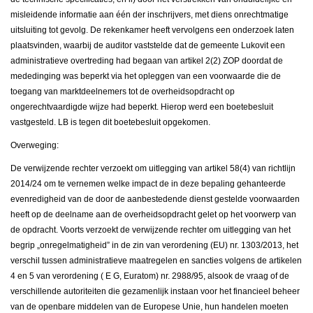
misleidende informatie aan één der inschrijvers, met diens onrechtmatige
uitsluiting tot gevolg. De rekenkamer heeft vervolgens een onderzoek laten
plaatsvinden, waarbij de auditor vaststelde dat de gemeente Lukovit een
administratieve overtreding had begaan van artikel 2(2) ZOP doordat de
mededinging was beperkt via het opleggen van een voorwaarde die de
toegang van marktdeelnemers tot de overheidsopdracht op
ongerechtvaardigde wijze had beperkt. Hierop werd een boetebesluit
vastgesteld. LB is tegen dit boetebesluit opgekomen.
Overweging:
De verwijzende rechter verzoekt om uitlegging van artikel 58(4) van richtlijn
2014/24 om te vernemen welke impact de in deze bepaling gehanteerde
evenredigheid van de door de aanbestedende dienst gestelde voorwaarden
heeft op de deelname aan de overheidsopdracht gelet op het voorwerp van
de opdracht. Voorts verzoekt de verwijzende rechter om uitlegging van het
begrip „onregelmatigheid” in de zin van verordening (EU) nr. 1303/2013, het
verschil tussen administratieve maatregelen en sancties volgens de artikelen
4 en 5 van verordening (
Е
G, Euratom) nr. 2988/95, alsook de vraag of de
verschillende autoriteiten die gezamenlijk instaan voor het financieel beheer
van de openbare middelen van de Europese Unie, hun handelen moeten