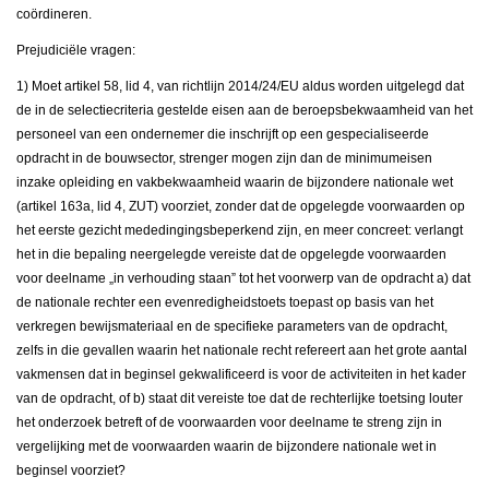
coördineren.
Prejudiciële vragen:
1) Moet artikel 58, lid 4, van richtlijn 2014/24/EU aldus worden uitgelegd dat
de in de selectiecriteria gestelde eisen aan de beroepsbekwaamheid van het
personeel van een ondernemer die inschrijft op een gespecialiseerde
opdracht in de bouwsector, strenger mogen zijn dan de minimumeisen
inzake opleiding en vakbekwaamheid waarin de bijzondere nationale wet
(artikel 163a, lid 4, ZUT) voorziet, zonder dat de opgelegde voorwaarden op
het eerste gezicht mededingingsbeperkend zijn, en meer concreet: verlangt
het in die bepaling neergelegde vereiste dat de opgelegde voorwaarden
voor deelname „in verhouding staan” tot het voorwerp van de opdracht a) dat
de nationale rechter een evenredigheidstoets toepast op basis van het
verkregen bewijsmateriaal en de specifieke parameters van de opdracht,
zelfs in die gevallen waarin het nationale recht refereert aan het grote aantal
vakmensen dat in beginsel gekwalificeerd is voor de activiteiten in het kader
van de opdracht, of b) staat dit vereiste toe dat de rechterlijke toetsing louter
het onderzoek betreft of de voorwaarden voor deelname te streng zijn in
vergelijking met de voorwaarden waarin de bijzondere nationale wet in
beginsel voorziet?