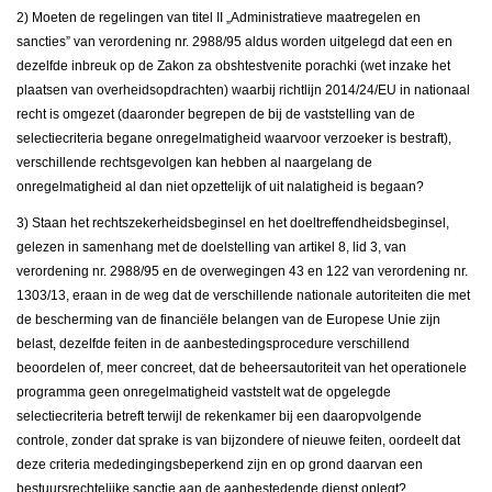
2) Moeten de regelingen van titel II „Administratieve maatregelen en
sancties” van verordening nr. 2988/95 aldus worden uitgelegd dat een en
dezelfde inbreuk op de Zakon za obshtestvenite porachki (wet inzake het
plaatsen van overheidsopdrachten) waarbij richtlijn 2014/24/EU in nationaal
recht is omgezet (daaronder begrepen de bij de vaststelling van de
selectiecriteria begane onregelmatigheid waarvoor verzoeker is bestraft),
verschillende rechtsgevolgen kan hebben al naargelang de
onregelmatigheid al dan niet opzettelijk of uit nalatigheid is begaan?
3) Staan het rechtszekerheidsbeginsel en het doeltreffendheidsbeginsel,
gelezen in samenhang met de doelstelling van artikel 8, lid 3, van
verordening nr. 2988/95 en de overwegingen 43 en 122 van verordening nr.
1303/13, eraan in de weg dat de verschillende nationale autoriteiten die met
de bescherming van de financiële belangen van de Europese Unie zijn
belast, dezelfde feiten in de aanbestedingsprocedure verschillend
beoordelen of, meer concreet, dat de beheersautoriteit van het operationele
programma geen onregelmatigheid vaststelt wat de opgelegde
selectiecriteria betreft terwijl de rekenkamer bij een daaropvolgende
controle, zonder dat sprake is van bijzondere of nieuwe feiten, oordeelt dat
deze criteria mededingingsbeperkend zijn en op grond daarvan een
bestuursrechtelijke sanctie aan de aanbestedende dienst oplegt?