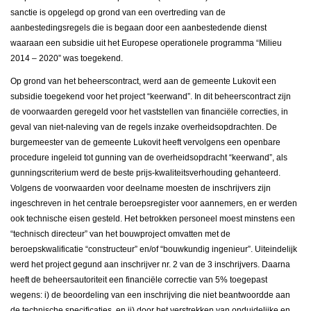
sanctie is opgelegd op grond van een overtreding van de
aanbestedingsregels die is begaan door een aanbestedende dienst
waaraan een subsidie uit het Europese operationele programma “Milieu
2014 – 2020” was toegekend.
Op grond van het beheerscontract, werd aan de gemeente Lukovit een
subsidie toegekend voor het project “keerwand”. In dit beheerscontract zijn
de voorwaarden geregeld voor het vaststellen van financiële correcties, in
geval van niet-naleving van de regels inzake overheidsopdrachten. De
burgemeester van de gemeente Lukovit heeft vervolgens een openbare
procedure ingeleid tot gunning van de overheidsopdracht “keerwand”, als
gunningscriterium werd de beste prijs-kwaliteitsverhouding gehanteerd.
Volgens de voorwaarden voor deelname moesten de inschrijvers zijn
ingeschreven in het centrale beroepsregister voor aannemers, en er werden
ook technische eisen gesteld. Het betrokken personeel moest minstens een
“technisch directeur” van het bouwproject omvatten met de
beroepskwalificatie “constructeur” en/of “bouwkundig ingenieur”. Uiteindelijk
werd het project gegund aan inschrijver nr. 2 van de 3 inschrijvers. Daarna
heeft de beheersautoriteit een financiële correctie van 5% toegepast
wegens: i) de beoordeling van een inschrijving die niet beantwoordde aan
de technische specificaties, en ii) door het verstrekken van onduidelijke en