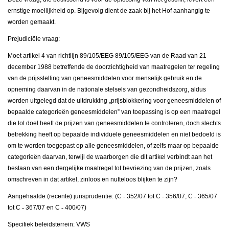
ernstige moeilijkheid op. Bijgevolg dient de zaak bij het Hof aanhangig te
worden gemaakt.
Prejudiciële vraag:
Moet artikel 4 van richtlijn 89/105/EEG 89/105/EEG van de Raad van 21
december 1988 betreffende de doorzichtigheid van maatregelen ter regeling
van de prijsstelling van geneesmiddelen voor menselijk gebruik en de
opneming daarvan in de nationale stelsels van gezondheidszorg, aldus
worden uitgelegd dat de uitdrukking „prijsblokkering voor geneesmiddelen of
bepaalde categorieën geneesmiddelen” van toepassing is op een maatregel
die tot doel heeft de prijzen van geneesmiddelen te controleren, doch slechts
betrekking heeft op bepaalde individuele geneesmiddelen en niet bedoeld is
om te worden toegepast op alle geneesmiddelen, of zelfs maar op bepaalde
categorieën daarvan, terwijl de waarborgen die dit artikel verbindt aan het
bestaan van een dergelijke maatregel tot bevriezing van de prijzen, zoals
omschreven in dat artikel, zinloos en nutteloos blijken te zijn?
Aangehaalde (recente) jurisprudentie: (C
‑
352/07 tot C
‑
356/07, C
‑
365/07
tot C
‑
367/07 en C
‑
400/07)
Specifiek beleidsterrein: VWS