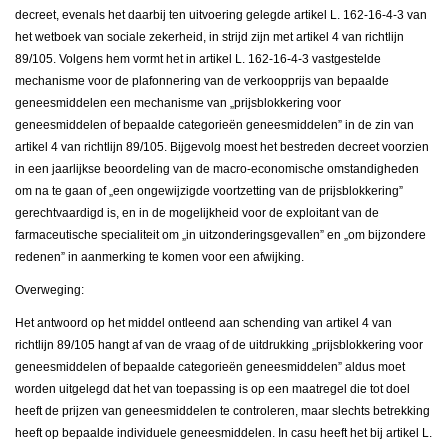
decreet, evenals het daarbij ten uitvoering gelegde artikel L. 162-16-4-3 van
het wetboek van sociale zekerheid, in strijd zijn met artikel 4 van richtlijn
89/105. Volgens hem vormt het in artikel L. 162-16-4-3 vastgestelde
mechanisme voor de plafonnering van de verkoopprijs van bepaalde
geneesmiddelen een mechanisme van „prijsblokkering voor
geneesmiddelen of bepaalde categorieën geneesmiddelen” in de zin van
artikel 4 van richtlijn 89/105. Bijgevolg moest het bestreden decreet voorzien
in een jaarlijkse beoordeling van de macro-economische omstandigheden
om na te gaan of „een ongewijzigde voortzetting van de prijsblokkering”
gerechtvaardigd is, en in de mogelijkheid voor de exploitant van de
farmaceutische specialiteit om „in uitzonderingsgevallen” en „om bijzondere
redenen” in aanmerking te komen voor een afwijking.
Overweging:
Het antwoord op het middel ontleend aan schending van artikel 4 van
richtlijn 89/105 hangt af van de vraag of de uitdrukking „prijsblokkering voor
geneesmiddelen of bepaalde categorieën geneesmiddelen” aldus moet
worden uitgelegd dat het van toepassing is op een maatregel die tot doel
heeft de prijzen van geneesmiddelen te controleren, maar slechts betrekking
heeft op bepaalde individuele geneesmiddelen. In casu heeft het bij artikel L.