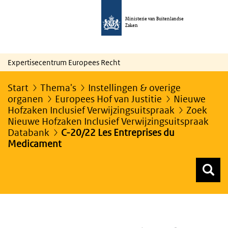
Ministerie van Buitenlandse
Zaken
Expertisecentrum Europees Recht
Start
Thema's
Instellingen & overige
organen
Europees Hof van Justitie
Nieuwe
Hofzaken Inclusief Verwijzingsuitspraak
Zoek
Nieuwe Hofzaken Inclusief Verwijzingsuitspraak
Databank
C-20/22 Les Entreprises du
Medicament
Z
Z
Top menu zoeken