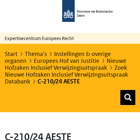
Ministerie van Buitenlandse
Zaken
Expertisecentrum Europees Recht
Start
Thema's
Instellingen & overige
organen
Europees Hof van Justitie
Nieuwe
Hofzaken Inclusief Verwijzingsuitspraak
Zoek
Nieuwe Hofzaken Inclusief Verwijzingsuitspraak
Databank
C-210/24 AESTE
Z
Z
Top menu zoeken
C-210/24 AESTE