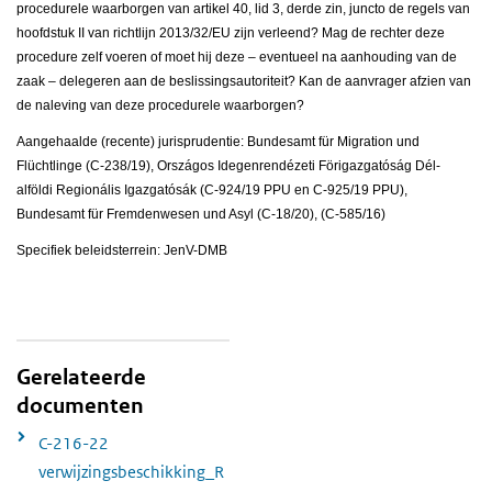
procedurele waarborgen van artikel 40, lid 3, derde zin, juncto de regels van
hoofdstuk II van richtlijn 2013/32/EU zijn verleend? Mag de rechter deze
procedure zelf voeren of moet hij deze – eventueel na aanhouding van de
zaak – delegeren aan de beslissingsautoriteit? Kan de aanvrager afzien van
de naleving van deze procedurele waarborgen?
Aangehaalde (recente) jurisprudentie: Bundesamt für Migration und
Flüchtlinge (C-238/19), Országos Idegenrendézeti Förigazgatóság Dél-
alföldi Regionális Igazgatósák (C-924/19 PPU en C-925/19 PPU),
Bundesamt für Fremdenwesen und Asyl (C-18/20), (C-585/16)
Specifiek beleidsterrein: JenV-DMB
Gerelateerde
documenten
C-216-22
verwijzingsbeschikking_R