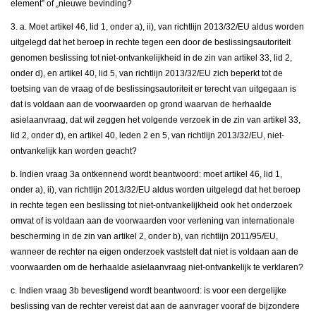
element” of „nieuwe bevinding?
3. a. Moet artikel 46, lid 1, onder a), ii), van richtlijn 2013/32/EU aldus worden
uitgelegd dat het beroep in rechte tegen een door de beslissingsautoriteit
genomen beslissing tot niet-ontvankelijkheid in de zin van artikel 33, lid 2,
onder d), en artikel 40, lid 5, van richtlijn 2013/32/EU zich beperkt tot de
toetsing van de vraag of de beslissingsautoriteit er terecht van uitgegaan is
dat is voldaan aan de voorwaarden op grond waarvan de herhaalde
asielaanvraag, dat wil zeggen het volgende verzoek in de zin van artikel 33,
lid 2, onder d), en artikel 40, leden 2 en 5, van richtlijn 2013/32/EU, niet-
ontvankelijk kan worden geacht?
b. Indien vraag 3a ontkennend wordt beantwoord: moet artikel 46, lid 1,
onder a), ii), van richtlijn 2013/32/EU aldus worden uitgelegd dat het beroep
in rechte tegen een beslissing tot niet-ontvankelijkheid ook het onderzoek
omvat of is voldaan aan de voorwaarden voor verlening van internationale
bescherming in de zin van artikel 2, onder b), van richtlijn 2011/95/EU,
wanneer de rechter na eigen onderzoek vaststelt dat niet is voldaan aan de
voorwaarden om de herhaalde asielaanvraag niet-ontvankelijk te verklaren?
c. Indien vraag 3b bevestigend wordt beantwoord: is voor een dergelijke
beslissing van de rechter vereist dat aan de aanvrager vooraf de bijzondere