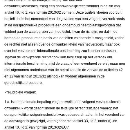
ontvankelijkheidsbeslissing een daadwerkelijk rechtsmiddel in de zin van
artikel 46, lid 1, van richtlijn 2013/32 vormen. Deze twijfels vloeien voort uit
het feit dat in het merendeel van de gevallen van een volgend verzoek reeds
in de oorspronkelijke procedure een onderhoud heeft plaatsgevonden dat
voldoet aan de waarborgen van hoofdstuk II van de richtlijn, en dat in de
herhaalde procedure de basis van de feiten voldoende is vastgesteld, zodat
de rechter niet alleen over de ontvankelijkheid van het verzoek, maar ook
over het verzoek om internationale bescherming zou kunnen beslissen.
Ingeval de verwijzende rechter ook kan beslissen op het verzoek om
internationale bescherming, rijst de vraag of een eventueel vereist, maar nog
niet afgenomen onderhoud van de betrokkene in de zin van de artikelen 42
en 12 van richtlijn 2013/32 alsnog kan worden afgenomen in de
gerechtelijke procedure.
Prejudiciële vragen:
1.a. Is een nationale bepaling volgens welke een volgend verzoek slechts
ontvankelijk wordt geacht indien de feitelijke of rechtssituatie waarop het
oorspronkelijke weigeringsbesluit was gebaseerd nadien in het voordeel van
de aanvrager is gewijzigd, verenigbaar met artikel 33, lid 2, onder d), en
artikel 40, lid 2, van richtlijn 2013/32/EU?