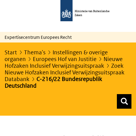
Ministerie van Buitenlandse
Zaken
Expertisecentrum Europees Recht
Start
Thema's
Instellingen & overige
organen
Europees Hof van Justitie
Nieuwe
Hofzaken Inclusief Verwijzingsuitspraak
Zoek
Nieuwe Hofzaken Inclusief Verwijzingsuitspraak
Databank
C-216/22 Bundesrepublik
Deutschland
Z
Z
Top menu zoeken