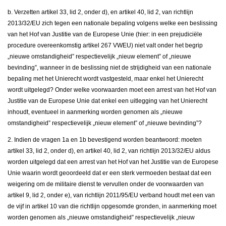
b. Verzetten artikel 33, lid 2, onder d), en artikel 40, lid 2, van richtlijn
2013/32/EU zich tegen een nationale bepaling volgens welke een beslissing
van het Hof van Justitie van de Europese Unie (hier: in een prejudiciële
procedure overeenkomstig artikel 267 VWEU) niet valt onder het begrip
„nieuwe omstandigheid” respectievelijk „nieuw element” of „nieuwe
bevinding”, wanneer in de beslissing niet de strijdigheid van een nationale
bepaling met het Unierecht wordt vastgesteld, maar enkel het Unierecht
wordt uitgelegd? Onder welke voorwaarden moet een arrest van het Hof van
Justitie van de Europese Unie dat enkel een uitlegging van het Unierecht
inhoudt, eventueel in aanmerking worden genomen als „nieuwe
omstandigheid” respectievelijk „nieuw element” of „nieuwe bevinding”?
2. Indien de vragen 1a en 1b bevestigend worden beantwoord: moeten
artikel 33, lid 2, onder d), en artikel 40, lid 2, van richtlijn 2013/32/EU aldus
worden uitgelegd dat een arrest van het Hof van het Justitie van de Europese
Unie waarin wordt geoordeeld dat er een sterk vermoeden bestaat dat een
weigering om de militaire dienst te vervullen onder de voorwaarden van
artikel 9, lid 2, onder e), van richtlijn 2011/95/EU verband houdt met een van
de vijf in artikel 10 van die richtlijn opgesomde gronden, in aanmerking moet
worden genomen als „nieuwe omstandigheid” respectievelijk „nieuw