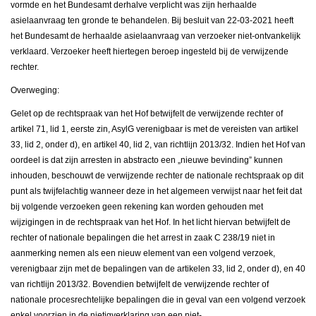
vormde en het Bundesamt derhalve verplicht was zijn herhaalde
asielaanvraag ten gronde te behandelen. Bij besluit van 22-03-2021 heeft
het Bundesamt de herhaalde asielaanvraag van verzoeker niet-ontvankelijk
verklaard. Verzoeker heeft hiertegen beroep ingesteld bij de verwijzende
rechter.
Overweging:
Gelet op de rechtspraak van het Hof betwijfelt de verwijzende rechter of
artikel 71, lid 1, eerste zin, AsylG verenigbaar is met de vereisten van artikel
33, lid 2, onder d), en artikel 40, lid 2, van richtlijn 2013/32. Indien het Hof van
oordeel is dat zijn arresten in abstracto een „nieuwe bevinding” kunnen
inhouden, beschouwt de verwijzende rechter de nationale rechtspraak op dit
punt als twijfelachtig wanneer deze in het algemeen verwijst naar het feit dat
bij volgende verzoeken geen rekening kan worden gehouden met
wijzigingen in de rechtspraak van het Hof. In het licht hiervan betwijfelt de
rechter of nationale bepalingen die het arrest in zaak C 238/19 niet in
aanmerking nemen als een nieuw element van een volgend verzoek,
verenigbaar zijn met de bepalingen van de artikelen 33, lid 2, onder d), en 40
van richtlijn 2013/32. Bovendien betwijfelt de verwijzende rechter of
nationale procesrechtelijke bepalingen die in geval van een volgend verzoek
enkel voorzien in de nietigverklaring van een niet-