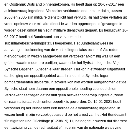
en Oostenrijk Duitsland binnengekomen. Hij heeft daar op 26-07-2017 een
asielaanvraag ingediend. Verzoeker verklaarde onder meer dat hij tussen
2003 en 2005 zijn militaire dienstplicht had vervuld. Hij had Syrië verlaten uit
vrees opnieuw voor militaire dienst te worden opgeroepen of gevangen te
worden gezet omdat hij niet in militaire dienst was gegaan. Bij besluit van 16-
08-2017 heeft het Bundesamt aan verzoeker de
subsidiairebeschermingsstatus toegekend. Het Bundesamt wees de
aanvraag tot toekenning van de vluchtelingenstatus echter af. Als reden
hiervoor werd in wezen aangevoerd dat verzoeker afkomstig was uit een
gebied waarin meerdere partijen, waaronder het Syrische leger, het Vrije
Syrische Leger en IS, tegen elkaar streden. Het kon niet worden uitgemaakt
dat het ging om oppositiegebied waarin alleen het Syrische leger
bombardementen uitvoerde. In zoverre kon niet worden aangenomen dat de
Syrische staat hem daarom een oppositionele houding zou toedichten.
Verzoeker heeft tegen dat besluit geen bezwaar of beroep ingesteld, zodat
dit naar nationaal recht onherroepelijk is geworden. Op 15-01-2021 heeft
verzoeker bij het Bundesamt een herhaalde asielaanvraag ingediend. In
wezen heeft hij zijn verzoek gebaseerd op het arrest van het Hof Bundesamt
für Migration und Flüchtlinge (C-238/19). Hij betoogde in wezen dat dit arrest
een „wijziging van de rechtssituatie” in de zin van de nationale wetgeving