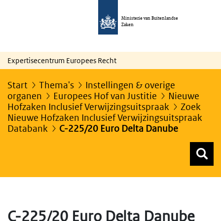
Ministerie van Buitenlandse
Zaken
Expertisecentrum Europees Recht
Start
Thema's
Instellingen & overige
organen
Europees Hof van Justitie
Nieuwe
Hofzaken Inclusief Verwijzingsuitspraak
Zoek
Nieuwe Hofzaken Inclusief Verwijzingsuitspraak
Databank
C-225/20 Euro Delta Danube
Z
Z
Top menu zoeken
C-225/20 Euro Delta Danube