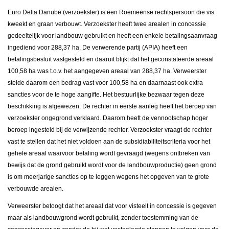
Euro Delta Danube (verzoekster) is een Roemeense rechtspersoon die vis
kweekt en graan verbouwt. Verzoekster heeft twee arealen in concessie
gedeeltelijk voor landbouw gebruikt en heeft een enkele betalingsaanvraag
ingediend voor 288,37 ha. De verwerende partij (APIA) heeft een
betalingsbesluit vastgesteld en daaruit blijkt dat het geconstateerde areaal
100,58 ha was t.o.v. het aangegeven areaal van 288,37 ha. Verweerster
stelde daarom een bedrag vast voor 100,58 ha en daarnaast ook extra
sancties voor de te hoge aangifte. Het bestuurlijke bezwaar tegen deze
beschikking is afgewezen. De rechter in eerste aanleg heeft het beroep van
verzoekster ongegrond verklaard. Daarom heeft de vennootschap hoger
beroep ingesteld bij de verwijzende rechter. Verzoekster vraagt de rechter
vast te stellen dat het niet voldoen aan de subsidiabiliteitscriteria voor het
gehele areaal waarvoor betaling wordt gevraagd (wegens ontbreken van
bewijs dat de grond gebruikt wordt voor de landbouwproductie) geen grond
is om meerjarige sancties op te leggen wegens het opgeven van te grote
verbouwde arealen.
Verweerster betoogt dat het areaal dat voor visteelt in concessie is gegeven
maar als landbouwgrond wordt gebruikt, zonder toestemming van de