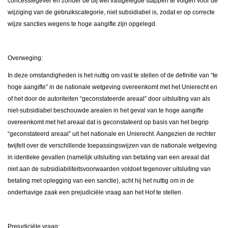
concessiegever en zonder de bij wet vastgelegde stappen te volgen voor de
wijziging van de gebruikscategorie, niet subsidiabel is, zodat er op correcte
wijze sancties wegens te hoge aangifte zijn opgelegd.
Overweging:
In deze omstandigheden is het nuttig om vast te stellen of de definitie van “te
hoge aangifte” in de nationale wetgeving overeenkomt met het Unierecht en
of het door de autoriteiten “geconstateerde areaal” door uitsluiting van als
niet-subsidiabel beschouwde arealen in het geval van te hoge aangifte
overeenkomt met het areaal dat is geconstateerd op basis van het begrip
“geconstateerd areaal” uit het nationale en Unierecht. Aangezien de rechter
twijfelt over de verschillende toepassingswijzen van de nationale wetgeving
in identieke gevallen (namelijk uitsluiting van betaling van een areaal dat
niet aan de subsidiabiliteitsvoorwaarden voldoet tegenover uitsluiting van
betaling met oplegging van een sanctie), acht hij het nuttig om in de
onderhavige zaak een prejudiciële vraag aan het Hof te stellen.
Prejudiciële vraag: