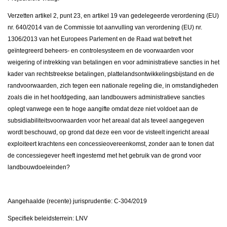
Verzetten artikel 2, punt 23, en artikel 19 van gedelegeerde verordening (EU)
nr. 640/2014 van de Commissie tot aanvulling van verordening (EU) nr.
1306/2013 van het Europees Parlement en de Raad wat betreft het
geïntegreerd beheers- en controlesysteem en de voorwaarden voor
weigering of intrekking van betalingen en voor administratieve sancties in het
kader van rechtstreekse betalingen, plattelandsontwikkelingsbijstand en de
randvoorwaarden, zich tegen een nationale regeling die, in omstandigheden
zoals die in het hoofdgeding, aan landbouwers administratieve sancties
oplegt vanwege een te hoge aangifte omdat deze niet voldoet aan de
subsidiabiliteitsvoorwaarden voor het areaal dat als teveel aangegeven
wordt beschouwd, op grond dat deze een voor de visteelt ingericht areaal
exploiteert krachtens een concessieovereenkomst, zonder aan te tonen dat
de concessiegever heeft ingestemd met het gebruik van de grond voor
landbouwdoeleinden?
Aangehaalde (recente) jurisprudentie: C-304/2019
Specifiek beleidsterrein: LNV