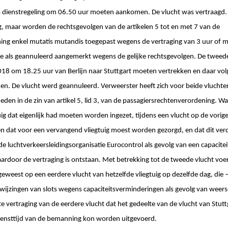
 dienstregeling om 06.50 uur moeten aankomen. De vlucht was vertraagd. Oo
, maar worden de rechtsgevolgen van de artikelen 5 tot en met 7 van de
ing enkel mutatis mutandis toegepast wegens de vertraging van 3 uur of m
e als geannuleerd aangemerkt wegens de gelijke rechtsgevolgen. De tweede
018 om 18.25 uur van Berlijn naar Stuttgart moeten vertrekken en daar vol
. De vlucht werd geannuleerd. Verweerster heeft zich voor beide vlucht
n in de zin van artikel 5, lid 3, van de passagiersrechtenverordening. Wat
tuig dat eigenlijk had moeten worden ingezet, tijdens een vlucht op de vori
en dat voor een vervangend vliegtuig moest worden gezorgd, en dat dit ver
 de luchtverkeersleidingsorganisatie Eurocontrol als gevolg van een capacit
oor de vertraging is ontstaan. Met betrekking tot de tweede vlucht voerd
eweest op een eerdere vlucht van hetzelfde vliegtuig op dezelfde dag, die 
ewijzingen van slots wegens capaciteitsverminderingen als gevolg van wee
e vertraging van de eerdere vlucht dat het gedeelte van de vlucht van Stuttg
diensttijd van de bemanning kon worden uitgevoerd.