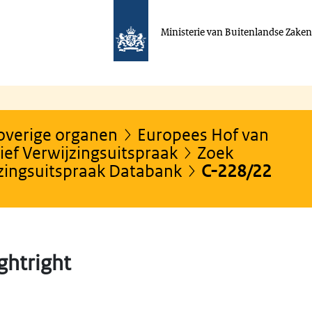
Ministerie van Buitenlandse Zake
 overige organen
Europees Hof van
ef Verwijzingsuitspraak
Zoek
jzingsuitspraak Databank
C-228/22
ightright