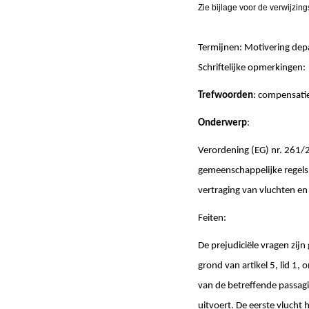
Zie bijlage voor de verwijzing
Termijnen: Motivering de
Schriftelijke opmerki
Trefwoorden
: compensati
Onderwerp
:
Verordening (EG) nr. 261/2
gemeenschappelĳke regels i
vertraging van vluchten en
Feiten:
De prejudiciële vragen zij
grond van artikel 5, lid 1, 
van de betreffende passagi
uitvoert. De eerste vluch