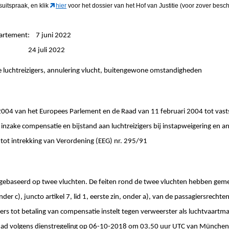
suitspraak, en klik
hier
voor het dossier van het Hof van Justitie (voor zover besch
partement: 7 juni 2022
ngen: 24 juli 2022
e luchtreizigers, annulering vlucht, buitengewone omstandigheden
004 van het Europees Parlement en de Raad van 11 februari 2004 tot vasts
nzake compensatie en bĳstand aan luchtreizigers bĳ instapweigering en an
 tot intrekking van Verordening (EEG) nr. 295/91
n gebaseerd op twee vluchten. De feiten rond de twee vluchten hebben gem
onder c), juncto artikel 7, lid 1, eerste zin, onder a), van de passagiersrec
ers tot betaling van compensatie instelt tegen verweerster als luchtvaartma
t had volgens dienstregeling op 06-10-2018 om 03.50 uur UTC van München