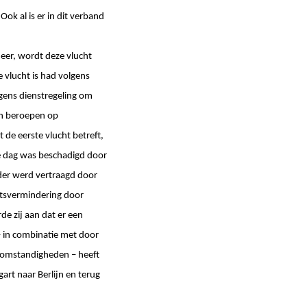
k al is er in dit verband
eer, wordt deze vlucht
 vlucht is had volgens
gens dienstregeling om
en beroepen op
 de eerste vlucht betreft,
ge dag was beschadigd door
der werd vertraagd door
eitsvermindering door
e zij aan dat er een
– in combinatie met door
rsomstandigheden – heeft
art naar Berlijn en terug