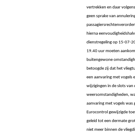
vertrekken en daar volgens
geen sprake van annulering
passagiersrechtenverorden
hierna eenvoudigheidshalv
dienstregeling op 15-07-2
19.40 uur moeten aankomen
buitengewone omstandighede
betoogde zij dat het vlieg
een aanvaring met vogels 
wijzigingen in de slots van
weersomstandigheden, waard
aanvaring met vogels was g
Eurocontrol gewijzigde to
geleid tot een dermate grot
niet meer binnen de vlieg