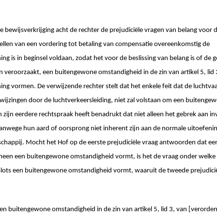
 bewijsverkrijging acht de rechter de prejudiciële vragen van belang voor d
ellen van een vordering tot betaling van compensatie overeenkomstig de
g is in beginsel voldaan, zodat het voor de beslissing van belang is of de 
 veroorzaakt, een buitengewone omstandigheid in de zin van artikel 5, lid 
ng vormen. De verwijzende rechter stelt dat het enkele feit dat de luchtv
ewijzingen door de luchtverkeersleiding, niet zal volstaan om een buiteng
 zijn eerdere rechtspraak heeft benadrukt dat niet alleen het gebrek aan in
nwege hun aard of oorsprong niet inherent zijn aan de normale uitoefening
chappij. Mocht het Hof op de eerste prejudiciële vraag antwoorden dat een
lgemeen een buitengewone omstandigheid vormt, is het de vraag onder welk
slots een buitengewone omstandigheid vormt, waaruit de tweede prejudicië
 een buitengewone omstandigheid in de zin van artikel 5, lid 3, van [verord