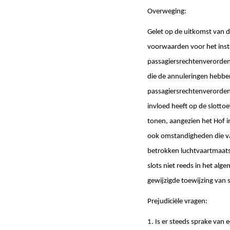
Overweging:
Gelet op de uitkomst van de
voorwaarden voor het inst
passagiersrechtenverordenin
die de annuleringen hebben
passagiersrechtenverordeni
invloed heeft op de slotto
tonen, aangezien het Hof in
ook omstandigheden die va
betrokken luchtvaartmaats
slots niet reeds in het a
gewijzigde toewijzing van 
Prejudiciële vragen:
1. Is er steeds sprake van