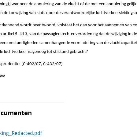
ing)] wanneer de annulering van de vlucht of de met een annulering gelijk t
 in de toewijzing van slots door de verantwoordelijke luchtverkeersleidingso
 ontkennend wordt beantwoord, volstaat het dan voor het aannemen van 
 artikel 5, lid 3, van de passagiersrechtenverordening dat de wijziging in de
weersomstandigheden samenhangende vermindering van de vluchtcapaciteit,
ele luchtverkeer nagenoeg tot stilstand gebracht?
isprudentie: (C-402/07, C-432/07)
enW
documenten
kking_Redacted.pdf