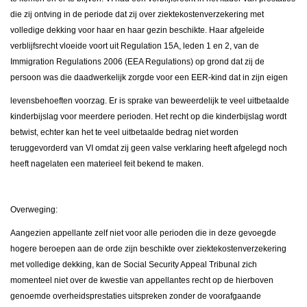
die zij ontving in de periode dat zij over ziektekostenverzekering met
volledige dekking voor haar en haar gezin beschikte. Haar afgeleide
verblijfsrecht vloeide voort uit Regulation 15A, leden 1 en 2, van de
Immigration Regulations 2006 (EEA Regulations) op grond dat zij de
persoon was die daadwerkelijk zorgde voor een EER-kind dat in zijn eigen
levensbehoeften voorzag. Er is sprake van beweerdelijk te veel uitbetaalde
kinderbijslag voor meerdere perioden. Het recht op die kinderbijslag wordt
betwist, echter kan het te veel uitbetaalde bedrag niet worden
teruggevorderd van VI omdat zij geen valse verklaring heeft afgelegd noch
heeft nagelaten een materieel feit bekend te maken.
Overweging:
Aangezien appellante zelf niet voor alle perioden die in deze gevoegde
hogere beroepen aan de orde zijn beschikte over ziektekostenverzekering
met volledige dekking, kan de Social Security Appeal Tribunal zich
momenteel niet over de kwestie van appellantes recht op de hierboven
genoemde overheidsprestaties uitspreken zonder de voorafgaande