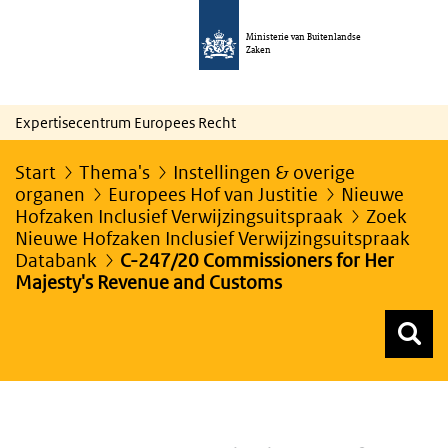
Ministerie van Buitenlandse
Zaken
Expertisecentrum Europees Recht
Start
Thema's
Instellingen & overige
organen
Europees Hof van Justitie
Nieuwe
Hofzaken Inclusief Verwijzingsuitspraak
Zoek
Nieuwe Hofzaken Inclusief Verwijzingsuitspraak
Databank
C-247/20 Commissioners for Her
Majesty's Revenue and Customs
Z
Z
Top menu zoeken