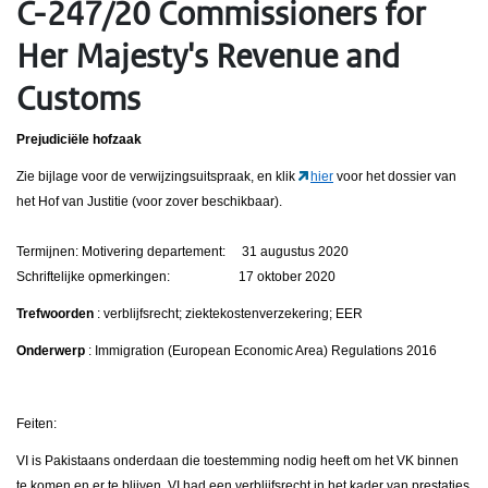
C-247/20 Commissioners for
Her Majesty's Revenue and
Customs
Prejudiciële hofzaak
Zie bijlage voor de verwijzingsuitspraak, en klik
hier
voor het dossier van
het Hof van Justitie (voor zover beschikbaar).
Termijnen: Motivering departement: 31 augustus 2020
Schriftelijke opmerkingen: 17 oktober 2020
Trefwoorden
: verblijfsrecht; ziektekostenverzekering; EER
Onderwerp
: Immigration (European Economic Area) Regulations 2016
Feiten:
VI is Pakistaans onderdaan die toestemming nodig heeft om het VK binnen
te komen en er te blijven. VI had een verblijfsrecht in het kader van prestaties