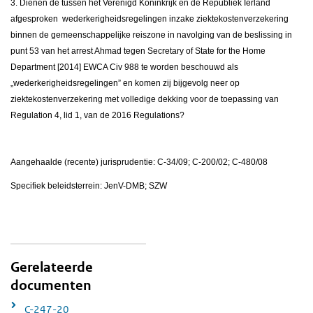
3. Dienen de tussen het Verenigd Koninkrijk en de Republiek Ierland
afgesproken wederkerigheidsregelingen inzake ziektekostenverzekering
binnen de gemeenschappelijke reiszone in navolging van de beslissing in
punt 53 van het arrest Ahmad tegen Secretary of State for the Home
Department [2014] EWCA Civ 988 te worden beschouwd als
„wederkerigheidsregelingen” en komen zij bijgevolg neer op
ziektekostenverzekering met volledige dekking voor de toepassing van
Regulation 4, lid 1, van de 2016 Regulations?
Aangehaalde (recente) jurisprudentie: C-34/09; C-200/02; C-480/08
Specifiek beleidsterrein: JenV-DMB; SZW
Gerelateerde
documenten
C-247-20