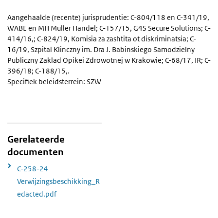
Aangehaalde (recente) jurisprudentie: C-804/118 en C-341/19,
WABE en MH Muller Handel; C-157/15, G4S Secure Solutions; C-
414/16,; C-824/19, Komisia za zashtita ot diskriminatsia; C-
16/19, Szpital Klinczny im. Dra J. Babinskiego Samodzielny
Publiczny Zaklad Opikei Zdrowotnej w Krakowie; C-68/17, IR; C-
396/18; C-188/15,.
Specifiek beleidsterrein: SZW
Gerelateerde
documenten
C-258-24
Verwijzingsbeschikking_R
edacted.pdf