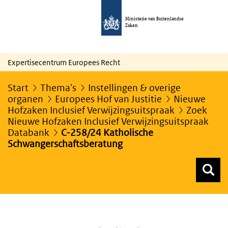
Ministerie van Buitenlandse
Zaken
Expertisecentrum Europees Recht
Start
Thema's
Instellingen & overige
organen
Europees Hof van Justitie
Nieuwe
Hofzaken Inclusief Verwijzingsuitspraak
Zoek
Nieuwe Hofzaken Inclusief Verwijzingsuitspraak
Databank
C-258/24 Katholische
Schwangerschaftsberatung
Z
Z
Top menu zoeken