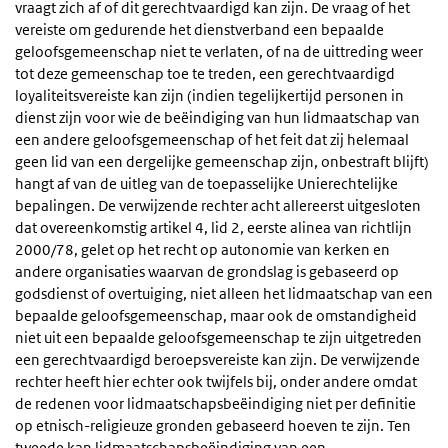
vraagt zich af of dit gerechtvaardigd kan zijn. De vraag of het
vereiste om gedurende het dienstverband een bepaalde
geloofsgemeenschap niet te verlaten, of na de uittreding weer
tot deze gemeenschap toe te treden, een gerechtvaardigd
loyaliteitsvereiste kan zijn (indien tegelijkertijd personen in
dienst zijn voor wie de beëindiging van hun lidmaatschap van
een andere geloofsgemeenschap of het feit dat zij helemaal
geen lid van een dergelijke gemeenschap zijn, onbestraft blijft)
hangt af van de uitleg van de toepasselijke Unierechtelijke
bepalingen. De verwijzende rechter acht allereerst uitgesloten
dat overeenkomstig artikel 4, lid 2, eerste alinea van richtlijn
2000/78, gelet op het recht op autonomie van kerken en
andere organisaties waarvan de grondslag is gebaseerd op
godsdienst of overtuiging, niet alleen het lidmaatschap van een
bepaalde geloofsgemeenschap, maar ook de omstandigheid
niet uit een bepaalde geloofsgemeenschap te zijn uitgetreden
een gerechtvaardigd beroepsvereiste kan zijn. De verwijzende
rechter heeft hier echter ook twijfels bij, onder andere omdat
de redenen voor lidmaatschapsbeëindiging niet per definitie
op etnisch-religieuze gronden gebaseerd hoeven te zijn. Ten
tweede kan lidmaatschapsbeëindiging van een