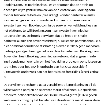
Booking.com. De pariteitsclausules voorkomen dat de hotels op
oneerlijke wijze gebruik maken van de diensten van Booking.com
zonder hiervoor te betalen (free riding). Zonder pariteitsclausules
zouden reizigers en accommodaties kunnen profiteren van de
investeringen van Booking.com in de zoek- en vergelijkfuncties van
het platform, terwijl Booking.com haar investeringen niet kan
terugverdienen. De hotels betwisten dat de brede en smalle
pariteitsclausule een nevenrestrictie zijn. De smalle pariteitsclausule is
niet onmisbaar omdat de afschaffing hiervan in 2016 geen merkbare
nadelige gevolgen heeft gehad voor de activiteiten van Booking.com.
Bovendien heeft Booking.com niet aangetoond dat er geen minder
ingrijpende manieren zijn om het free riding probleem op te lossen en
toont het door het BKA in opdracht van het OLG Düsseldorf
uitgevoerde onderzoek aan dat het risico op free riding (zeer) gering
is.
De verwijzende rechter plaatst verschillende kanttekeningen bij de
wijze waarop partijen de relevante markt afbakenen. De specifieke
productfunctionaliteiten van de Online Travel Agents (OTA’s) geven
weliswaar richting bij het bepalen van de relevante markt, maar deze