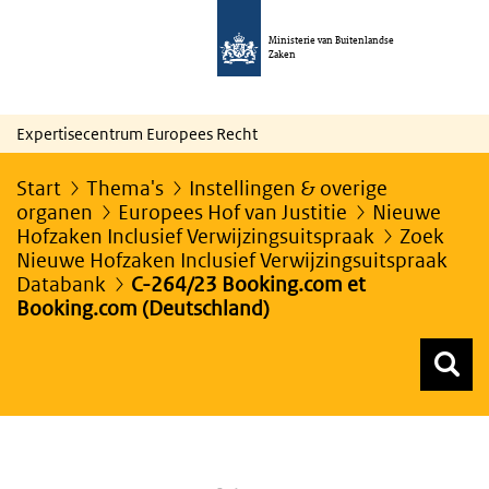
Ministerie van Buitenlandse
Zaken
Expertisecentrum Europees Recht
Start
Thema's
Instellingen & overige
organen
Europees Hof van Justitie
Nieuwe
Hofzaken Inclusief Verwijzingsuitspraak
Zoek
Nieuwe Hofzaken Inclusief Verwijzingsuitspraak
Databank
C-264/23 Booking.com et
Booking.com (Deutschland)
Z
Z
Top menu zoeken