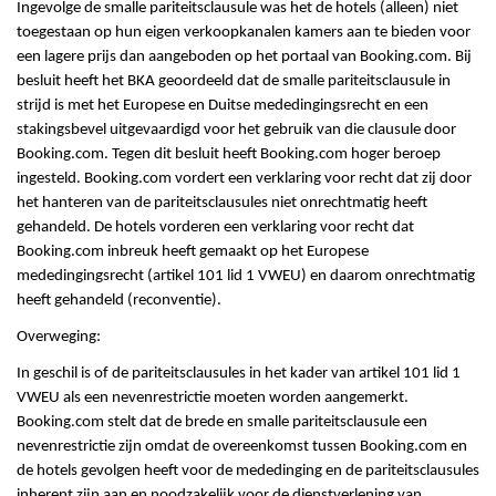
Ingevolge de smalle pariteitsclausule was het de hotels (alleen) niet
toegestaan op hun eigen verkoopkanalen kamers aan te bieden voor
een lagere prijs dan aangeboden op het portaal van Booking.com. Bij
besluit heeft het BKA geoordeeld dat de smalle pariteitsclausule in
strijd is met het Europese en Duitse mededingingsrecht en een
stakingsbevel uitgevaardigd voor het gebruik van die clausule door
Booking.com. Tegen dit besluit heeft Booking.com hoger beroep
ingesteld. Booking.com vordert een verklaring voor recht dat zij door
het hanteren van de pariteitsclausules niet onrechtmatig heeft
gehandeld. De hotels vorderen een verklaring voor recht dat
Booking.com inbreuk heeft gemaakt op het Europese
mededingingsrecht (artikel 101 lid 1 VWEU) en daarom onrechtmatig
heeft gehandeld (reconventie).
Overweging:
In geschil is of de pariteitsclausules in het kader van artikel 101 lid 1
VWEU als een nevenrestrictie moeten worden aangemerkt.
Booking.com stelt dat de brede en smalle pariteitsclausule een
nevenrestrictie zijn omdat de overeenkomst tussen Booking.com en
de hotels gevolgen heeft voor de mededinging en de pariteitsclausules
inherent zijn aan en noodzakelijk voor de dienstverlening van