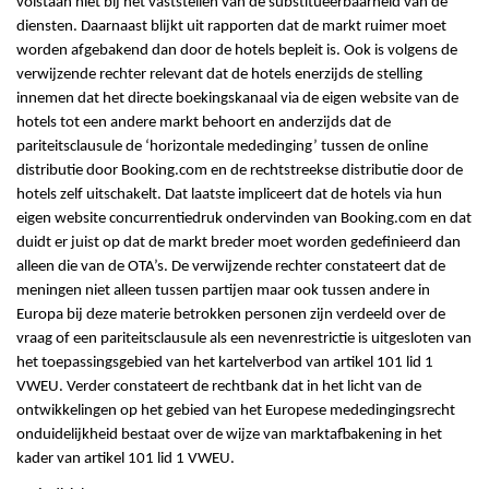
volstaan niet bij het vaststellen van de substitueerbaarheid van de
diensten. Daarnaast blijkt uit rapporten dat de markt ruimer moet
worden afgebakend dan door de hotels bepleit is. Ook is volgens de
verwijzende rechter relevant dat de hotels enerzijds de stelling
innemen dat het directe boekingskanaal via de eigen website van de
hotels tot een andere markt behoort en anderzijds dat de
pariteitsclausule de ‘horizontale mededinging’ tussen de online
distributie door Booking.com en de rechtstreekse distributie door de
hotels zelf uitschakelt. Dat laatste impliceert dat de hotels via hun
eigen website concurrentiedruk ondervinden van Booking.com en dat
duidt er juist op dat de markt breder moet worden gedefinieerd dan
alleen die van de OTA’s. De verwijzende rechter constateert dat de
meningen niet alleen tussen partijen maar ook tussen andere in
Europa bij deze materie betrokken personen zijn verdeeld over de
vraag of een pariteitsclausule als een nevenrestrictie is uitgesloten van
het toepassingsgebied van het kartelverbod van artikel 101 lid 1
VWEU. Verder constateert de rechtbank dat in het licht van de
ontwikkelingen op het gebied van het Europese mededingingsrecht
onduidelijkheid bestaat over de wijze van marktafbakening in het
kader van artikel 101 lid 1 VWEU.