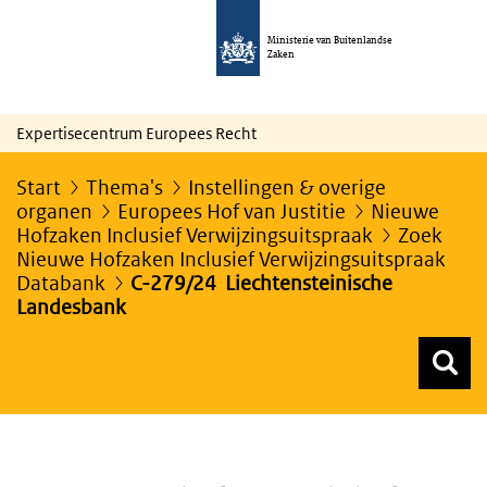
Ministerie van Buitenlandse
Zaken
Expertisecentrum Europees Recht
Start
Thema's
Instellingen & overige
organen
Europees Hof van Justitie
Nieuwe
Hofzaken Inclusief Verwijzingsuitspraak
Zoek
Nieuwe Hofzaken Inclusief Verwijzingsuitspraak
Databank
C-279/24 Liechtensteinische
Landesbank
Z
Z
Top menu zoeken