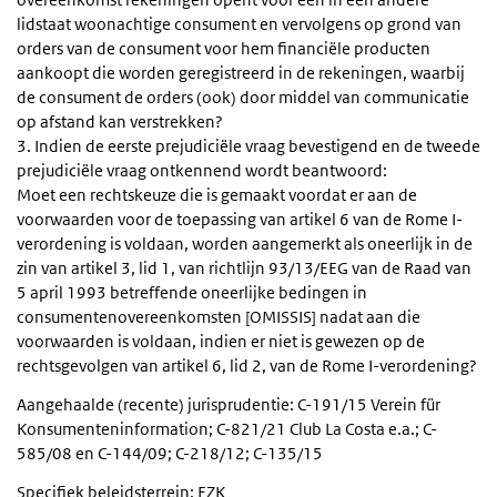
lidstaat woonachtige consument en vervolgens op grond van
orders van de consument voor hem financiële producten
aankoopt die worden geregistreerd in de rekeningen, waarbij
de consument de orders (ook) door middel van communicatie
op afstand kan verstrekken?
3. Indien de eerste prejudiciële vraag bevestigend en de tweede
prejudiciële vraag ontkennend wordt beantwoord:
Moet een rechtskeuze die is gemaakt voordat er aan de
voorwaarden voor de toepassing van artikel 6 van de Rome I-
verordening is voldaan, worden aangemerkt als oneerlijk in de
zin van artikel 3, lid 1, van richtlijn 93/13/EEG van de Raad van
5 april 1993 betreffende oneerlijke bedingen in
consumentenovereenkomsten [OMISSIS] nadat aan die
voorwaarden is voldaan, indien er niet is gewezen op de
rechtsgevolgen van artikel 6, lid 2, van de Rome I-verordening?
Aangehaalde (recente) jurisprudentie: C-191/15 Verein für
Konsumenteninformation; C-821/21 Club La Costa e.a.; C-
585/08 en C-144/09; C-218/12; C-135/15
Specifiek beleidsterrein: EZK