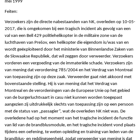
mei 1999
Feiten:
Verzoekers zijn de directe nabestaanden van NK, overleden op 10-05-
2017, die is omgekomen bij een tragisch incident als gevolg van een
val van een Bell 429 politiehelikopter in de militaire zone van de
luchthaven van Prešov, een helikopter die eigendom is/was van en
wordt geëxploiteerd door het ministerie van Binnenlandse Zaken van
de Slowaakse Republiek, dat wil zeggen door verweerder. Verzoekers
vorderen een vergoeding van de immateriële schade. Verzoekers zijn
van mening dat verordening 785/2004 en het Verdrag van Montreal
van toepassing zijn op deze zaak. Verweerder gaat niet akkoord met
bovenstaande stelling. Hij is van mening dat het Verdrag van
Montreal en de verordeningen van de Europese Unie op het gebied
van de burgerluchtvaart in casu niet kunnen worden toegepast
aangezien zij uitdrukkelijk slechts van toepassing zijn op een persoon
met de status van „passagier”, wat de overleden NK niet was. De
overledene had op het moment van het tragische incident de functie
van lid van de brandblusmodule, en het tragische incident vond plaats
tijdens een oefening, te weten opleiding en training van leden van de
brandblus- en reddingseenheid, zodat verweerder van mening is dat