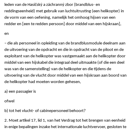
leden van de Hasičský a záchranný zbor (brandblus- en
reddingseenheid) met gebruik van luchtuitrusting (een helikopter) in
de vorm van een oefening, namelijk het omhoog hijsen van een
redder en [een te redden persoon] door middel van een hijskraan],
en
– die als personeel in opleiding van de brandblusmodule deelnam aan
de uitvoering van de opdracht en die in opdracht van de piloot en de
exploitant van de helikopter was vastgemaakt aan de helikopter door
middel van een hijskabel die integraal deel uitmaakte (of die een deel
was van de samenstelling) van de helikopter en die tijdens de
uitvoering van de vlucht door middel van een hijskraan aan boord van
de helikopter had moeten worden gehesen,
a) een passagier is
ofwel
b) tot het vlucht- of cabinepersoneel behoort?
2. Moet artikel 17, lid 1, van het Verdrag tot het brengen van eenheid
in enige bepalingen inzake het internationale luchtvervoer, gesloten te