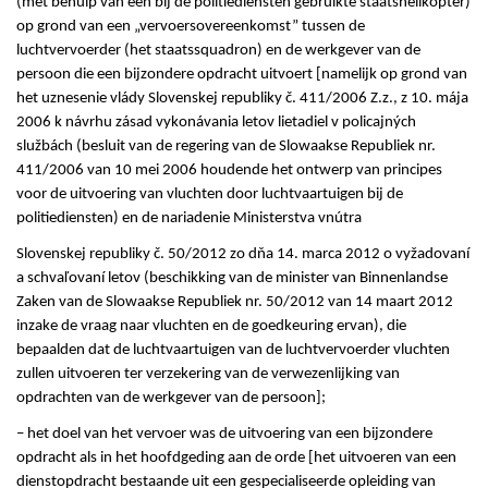
(met behulp van een bij de politiediensten gebruikte staatshelikopter)
op grond van een „vervoersovereenkomst” tussen de
luchtvervoerder (het staatssquadron) en de werkgever van de
persoon die een bijzondere opdracht uitvoert [namelijk op grond van
het uznesenie vlády Slovenskej republiky č. 411/2006 Z.z., z 10. mája
2006 k návrhu zásad vykonávania letov lietadiel v policajných
službách (besluit van de regering van de Slowaakse Republiek nr.
411/2006 van 10 mei 2006 houdende het ontwerp van principes
voor de uitvoering van vluchten door luchtvaartuigen bij de
politiediensten) en de nariadenie Ministerstva vnútra
Slovenskej republiky č. 50/2012 zo dňa 14. marca 2012 o vyžadovaní
a schvaľovaní letov (beschikking van de minister van Binnenlandse
Zaken van de Slowaakse Republiek nr. 50/2012 van 14 maart 2012
inzake de vraag naar vluchten en de goedkeuring ervan), die
bepaalden dat de luchtvaartuigen van de luchtvervoerder vluchten
zullen uitvoeren ter verzekering van de verwezenlijking van
opdrachten van de werkgever van de persoon];
– het doel van het vervoer was de uitvoering van een bijzondere
opdracht als in het hoofdgeding aan de orde [het uitvoeren van een
dienstopdracht bestaande uit een gespecialiseerde opleiding van