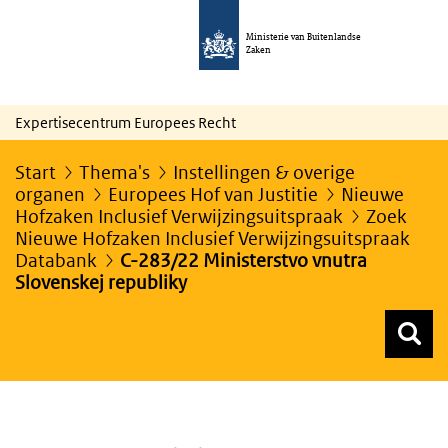
Ministerie van Buitenlandse
Zaken
Expertisecentrum Europees Recht
Start
Thema's
Instellingen & overige
organen
Europees Hof van Justitie
Nieuwe
Hofzaken Inclusief Verwijzingsuitspraak
Zoek
Nieuwe Hofzaken Inclusief Verwijzingsuitspraak
Databank
C-283/22 Ministerstvo vnutra
Slovenskej republiky
Z
Z
Top menu zoeken